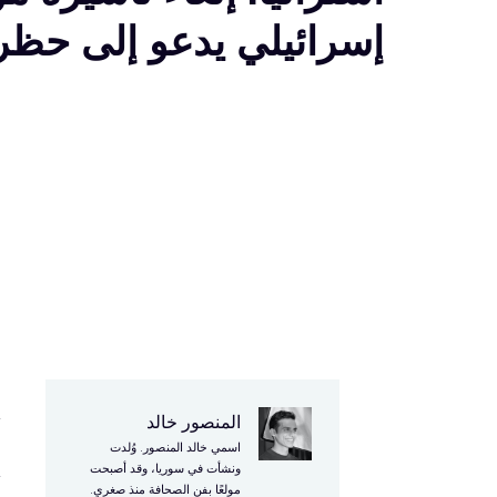
إسرائيلي يدعو إلى حظر 
المنصور خالد
أ
اسمي خالد المنصور. وُلدت
إ
ونشأت في سوريا، وقد أصبحت
مولعًا بفن الصحافة منذ صغري.