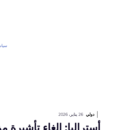
نتقل
لى
لمحتوى
سياس
دولي
26 يناير، 2026
أستراليا: إلغاء تأشيرة مؤ