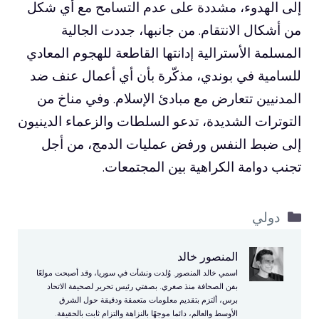
إلى الهدوء، مشددة على عدم التسامح مع أي شكل
من أشكال الانتقام. من جانبها، جددت الجالية
المسلمة الأسترالية إدانتها القاطعة للهجوم المعادي
للسامية في بوندي، مذكّرة بأن أي أعمال عنف ضد
المدنيين تتعارض مع مبادئ الإسلام. وفي مناخ من
التوترات الشديدة، تدعو السلطات والزعماء الدينيون
إلى ضبط النفس ورفض عمليات الدمج، من أجل
تجنب دوامة الكراهية بين المجتمعات.
التصنيفات
دولي
المنصور خالد
اسمي خالد المنصور. وُلدت ونشأت في سوريا، وقد أصبحت مولعًا
بفن الصحافة منذ صغري. بصفتي رئيس تحرير لصحيفة الاتحاد
برس، ألتزم بتقديم معلومات متعمقة ودقيقة حول الشرق
الأوسط والعالم، دائما موجهًا بالنزاهة والتزام ثابت بالحقيقة.