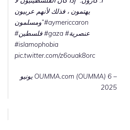
أ. كارون: “إذا كان الفلسطينيون لا
يهتمون ، فذلك لأنهم عربيون
#aymericcaron
ومسلمون”
#عنصرية
#gaza
#فلسطين
#islamophobia
pic.twitter.com/z6ouak8orc
– OUMMA.com (OUMMA)
6 يونيو
2025