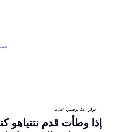
نتقل
لى
لمحتوى
سياس
دولي
23 نوفمبر، 2024
إذا وطأت قدم نتنياهو كند