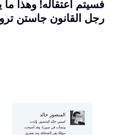
فسيتم اعتقاله! وهذا ما ي
رجل القانون جاستن ترو
المنصور خالد
ف
اسمي خالد المنصور. وُلدت
و
ونشأت في سوريا، وقد أصبحت
مولعًا بفن الصحافة منذ صغري.