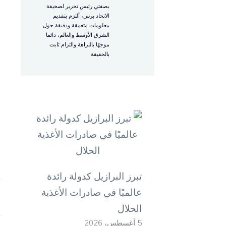
بصفتي رئيس تحرير لصحيفة
ب
الاتحاد برس، ألتزم بتقديم
معلومات متعمقة ودقيقة حول
ع
الشرق الأوسط والعالم، دائما
موجهًا بالنزاهة والتزام ثابت
ا
بالحقيقة.
ق
ا
ا
و
ا
إ
تبرز البرازيل كدولة رائدة
عالميًا في صادرات الأغذية
”
الحلال
أ
5 أغسطس، 2026