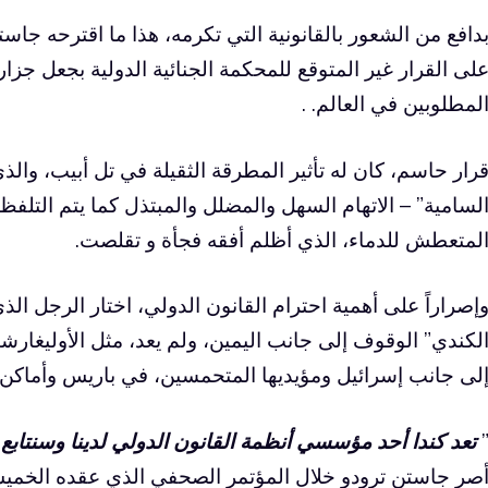
دافع من الشعور بالقانونية التي تكرمه، هذا ما اقترحه جاس
لى القرار غير المتوقع للمحكمة الجنائية الدولية بجعل جزا
لمطلوبين في العالم. .
رار حاسم، كان له تأثير المطرقة الثقيلة في تل أبيب، وال
لسامية” – الاتهام السهل والمضلل والمبتذل كما يتم التلفظ ب
لمتعطش للدماء، الذي أظلم أفقه فجأة و تقلصت.
إصراراً على أهمية احترام القانون الدولي، اختار الرجل ا
لكندي” الوقوف إلى جانب اليمين، ولم يعد، مثل الأوليغارش
لى جانب إسرائيل ومؤيديها المتحمسين، في باريس وأماكن 
تعد كندا أحد مؤسسي أنظمة القانون الدولي لدينا وسنتابع د
صر جاستن ترودو خلال المؤتمر الصحفي الذي عقده الخميس