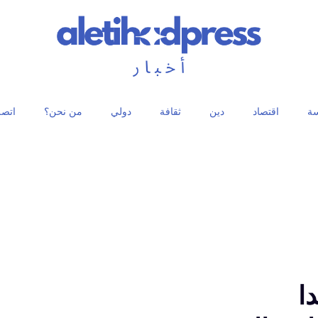
ة
اقتصاد
دين
ثقافة
دولي
من نحن؟
اتصل
ا