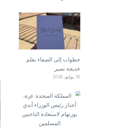
و
ا
ا
ا
غ
خطوات إلى الصفاء بقلم
ا
خديجة نصير
30 يوليو، 2026