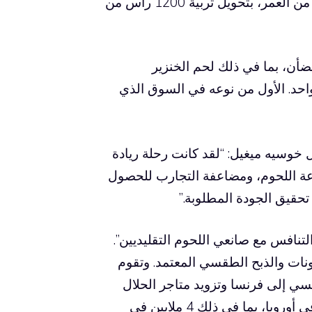
وشريكه خوسيه ميغيل بينيرو غيلين، وكلاهما في الأربعينيات من العمر، بتحويل تربية 1200 رأس من
ضأن، بما في ذلك لحم الخنزير
تراوح بين 50 و60 يورو للكيلو الواحد. الأول من نوعه في السوق الذي
ل خوسيه ميغيل: “لقد كانت رحلة ريادة
اعة اللحوم، ومضاعفة التجارب للحصول
تحقيق الجودة المطلوبة.”
ن التنافس مع صانعي اللحوم التقليديين”.
رمونات والذبح الطقسي المعتمد. وتقوم
2022، بالتصدير بشكل رئيسي إلى فرنسا وتزويد متاجر الحلال
الإسبانية. ومع وجود سوق محتملة تضم 50 مليون مستهلك في أوروبا، بما في ذلك 4 ملايين في