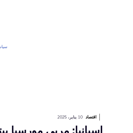
نتقل
لى
لمحتوى
سياس
اقتصاد
10 يناير، 2025
إسبانيا: مربي مورسيا يب