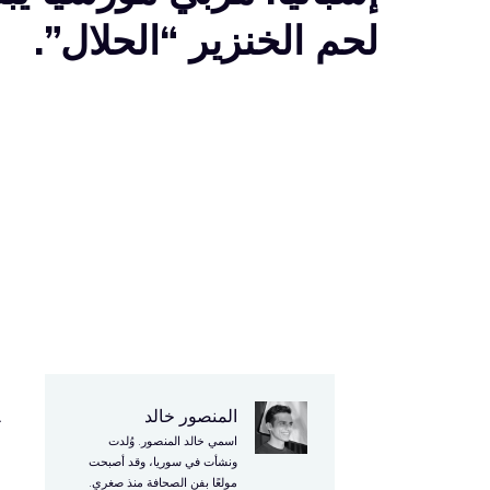
لحم الخنزير “الحلال”.
المنصور خالد
ت
اسمي خالد المنصور. وُلدت
ن
ونشأت في سوريا، وقد أصبحت
مولعًا بفن الصحافة منذ صغري.