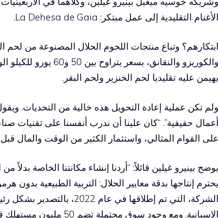
لأغنام التقليدية إلى عمل مبتكر: La Dehesa de Gaia.
بتكارهم؟ وتباع منتجات اللحوم الحلال المصنوعة من لحم ال
والكوريزو والنقانق، بسعر ي
هيمن عليه تقليديا لحم الخنزير ولحم البقر.
لم تكن عملية إعادة التحويل هذه خالية من التحديات. ويقو
عمال حقيقية”. “كان علينا أن ندرب أنفسنا على تقنيات صن
لى القوام المثالي، واستثمار الكثير من الوقت والمال قبل 
وضح بينيرو غيلين قائلاً: “أردنا إنشاء مكانتنا الخاصة بدلاً م
حترم إنتاجها بدقة معايير الحلال: التربية الطبيعية بدون ه
الشركة، التي تم إطلاقها في عام 