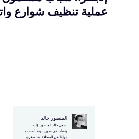
عملية تنظيف شوارع وات
المنصور خالد
ح
اسمي خالد المنصور. وُلدت
ونشأت في سوريا، وقد أصبحت
مولعًا بفن الصحافة منذ صغري.