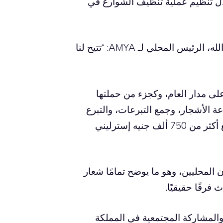
ليدها السنوي من خلال تنظيم عملية تنظيف الشوارع في
“النظافة هي ركيزة أساسية في عقيدتنا. يوضح أحمد سمان الله، الرئيس المحلي لـ AMYA: “تتيح لنا
وعلى مدار العام، وكجزء من حملتها
مبادرات: زراعة الأشجار، وجمع التبرعات، والتبرع
بالدم، وتوزيع المواد الغذائية. وهو التزام أدى بالفعل إلى جمع أكثر من 750 ألف جنيه إسترليني
المحليين، وهو ما يوضح تمامًا شعار
رقًا حقيقيًا.
والمشاركة المجتمعية في المملكة