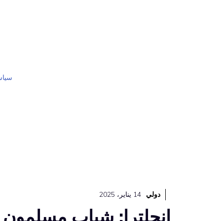
نتقل
لى
لمحتوى
سياس
دولي
14 يناير، 2025
إنجلترا: شباب مسلمون 