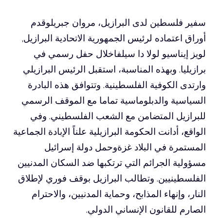
سفير فلسطين لدى البرازيل،
مروان جبريل
وقدم
أوراق اعتماده لرئيس الجمهورية الاتحادية
البرازيل
,
لويز إيناسيو لولا دا سيلفا
خلال حفل رسمي في
برازيليا. وبهذه المناسبة، استقبل الرئيس البرازيلي
وارتدى الكوفية الفلسطينية. وتتوافق هذه البادرة
السياسية والدبلوماسية تماما مع الموقف الرسمي
للبرازيل المتضامن مع الشعب الفلسطيني. وفي
الواقع، أدانت الحكومة البرازيلية علناً الإبادة الجماعية
المستمرة في البلاد
غزة
وحمل دولة إسرائيل
مسؤولية الجرائم التي ترتكبها ضد السكان المدنيين
الفلسطينيين. وتطالب البرازيل بوقف فوري لإطلاق
النار، وإنهاء المذابح، وحماية المدنيين، والاحترام
الصارم للقانون الإنساني الدولي.