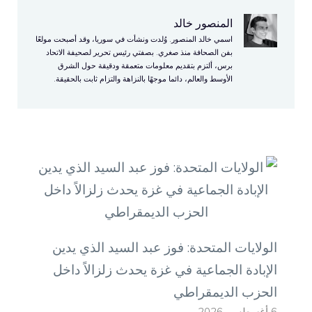
المنصور خالد
اسمي خالد المنصور. وُلدت ونشأت في سوريا، وقد أصبحت مولعًا
بفن الصحافة منذ صغري. بصفتي رئيس تحرير لصحيفة الاتحاد
برس، ألتزم بتقديم معلومات متعمقة ودقيقة حول الشرق
الأوسط والعالم، دائما موجهًا بالنزاهة والتزام ثابت بالحقيقة.
الولايات المتحدة: فوز عبد السيد الذي يدين
الإبادة الجماعية في غزة يحدث زلزالاً داخل
الحزب الديمقراطي
6 أغسطس، 2026