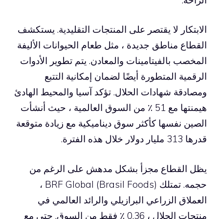
الابتكار لا يقتصر على المنتجات التقليدية. يستكشف
القطاع مناطق جديدة ، مثل طعام الحيوانات الأليفة
المخصب بالفيتامينات والمعادن. يتم تطوير الأدوات
الرقمية المتطورة أيضًا لضمان إمكانية التتبع
ومصادقة شهادات الحلال. تؤكد آسيا والمحيط الهادئ
هيمنتها مع 51 ٪ من السوق العالمية ، حيث أنشأت
الصين نفسها كأكثر سوق ديناميكية مع زيادة متوقعة
قدرها 313 مليار دولار خلال هذه الفترة.
يظل القطاع مجزأ بشكل مدهش على الرغم من
حجمه. تمتلك BRF Global (Brasil Foods) ،
العملاق الزراعي البرازيلي والرائد العالمي في
منتجات الحلال ، 0.36 ٪ فقط من السوق. حتى مع