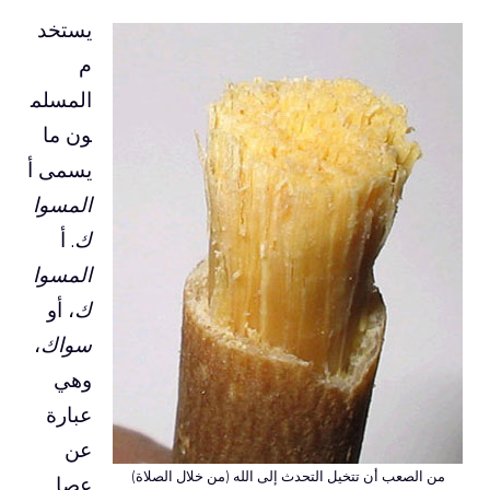
يستخد
م
المسلم
ون ما
يسمى أ
المسوا
ك
. أ
المسوا
ك
، أو
سواك
،
وهي
عبارة
عن
من الصعب أن تتخيل التحدث إلى الله (من خلال الصلاة)
عصا