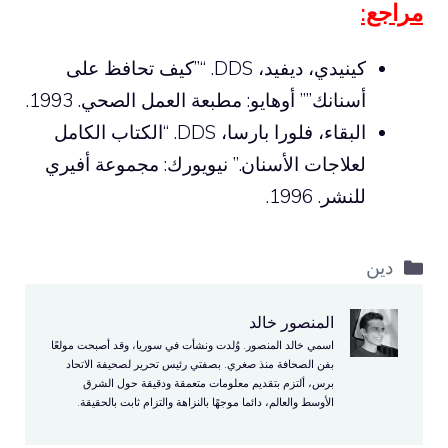
مراجع:
كينيدي، ديفيد، DDS. “”كيف تحافظ على
أسنانك”” أوهايو: مطبعة العمل الصحي. 1993.
البقاء، فلورا بارسا، DDS. “الكتاب الكامل
لعلاجات الأسنان.” نيويورك: مجموعة أفيري
للنشر. 1996.
التصنيفات
دين
المنصور خالد
اسمي خالد المنصور. وُلدت ونشأت في سوريا، وقد أصبحت مولعًا
بفن الصحافة منذ صغري. بصفتي رئيس تحرير لصحيفة الاتحاد
برس، ألتزم بتقديم معلومات متعمقة ودقيقة حول الشرق
الأوسط والعالم، دائما موجهًا بالنزاهة والتزام ثابت بالحقيقة.