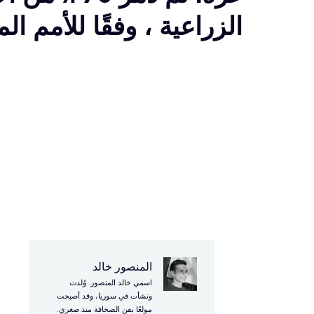
الزراعية ، وفقًا للأمم ال
المنصور خالد
اسمي خالد المنصور. وُلدت
ا
ونشأت في سوريا، وقد أصبحت
مولعًا بفن الصحافة منذ صغري.