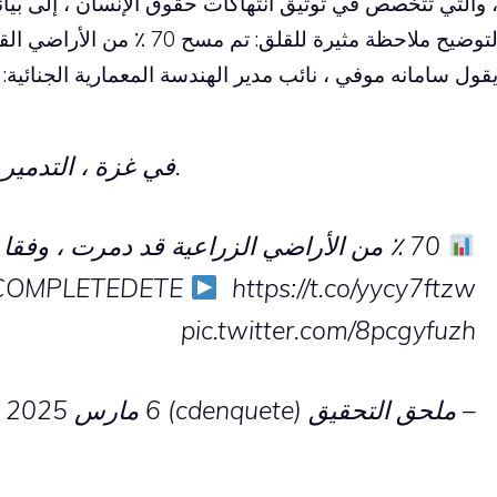
 والتي تتخصص في توثيق انتهاكات حقوق الإنسان ، إلى بيان
لتوضيح ملاحظة مثيرة للقلق: تم
قول سامانه موفي ، نائب مدير الهندسة المعمارية الجنائية: “
في غزة ، التدمير المنهجي للمناطق الزراعية.
70 ٪ من الأراضي الزراعية قد دمرت ، وفقا للأمم المتحدة و
COMPLETEDETE
https://t.co/yycy7ftzw
pic.twitter.com/8pcgyfuzh
– ملحق التحقيق (cdenquete)
6 مارس 2025