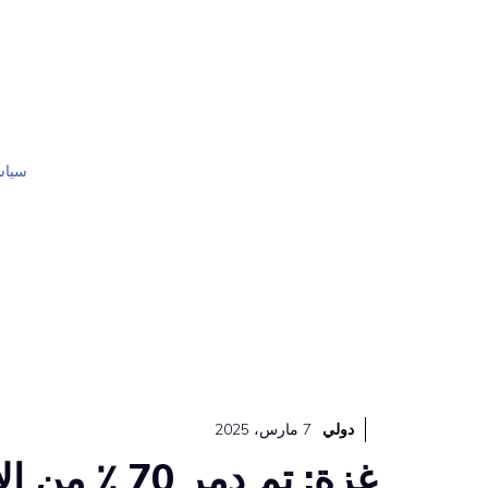
نتقل
لى
لمحتوى
سياس
دولي
7 مارس، 2025
غزة: تم دمر 70 