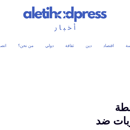
ة
اقتصاد
دين
ثقافة
دولي
من نحن؟
اتصل
خطة
وبات ضد