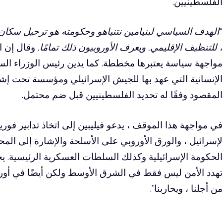
لفلسطينيين.
الهدف السياسي لبنيامين نتنياهو وحكومته هو ترحيل سكا
 للتنظيف الإقليمي. ويعرف الأوروبيون ذلك تمامًا.
وقال إن ات
واجهة سياسة يعتبرها مخططة. كما يدين رئيس الوزراء ا
لإنسانية التي عهد بها للجيش الإسرائيلي ومؤسسة تحت إ
لمقصود وفقًا له تحديد الفلسطينيين قبل ضم محتمل.
ي مواجهة هذا الموقف ، يدعو فيليبين إلى اتخاذ تدابير فورية: 
لحكومة الإسرائيلية وكذلك السلطات العسكرية الرئيسية. ي
هدد الأمن ليس فقط في الشرق الأوسط ولكن أيضًا في أوروبا
ن أجلنا ، ويحاربنا”.