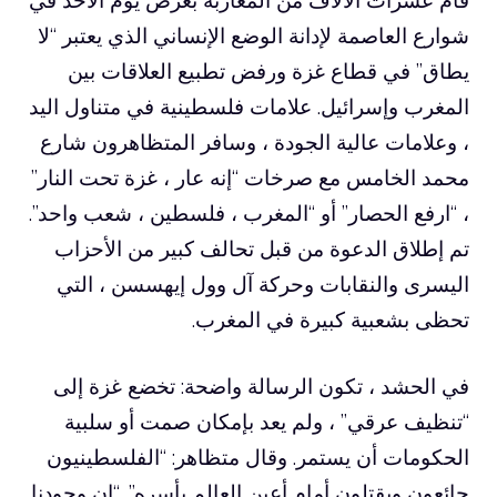
شوارع العاصمة لإدانة الوضع الإنساني الذي يعتبر “لا
يطاق” في قطاع غزة ورفض تطبيع العلاقات بين
المغرب وإسرائيل. علامات فلسطينية في متناول اليد
، وعلامات عالية الجودة ، وسافر المتظاهرون شارع
محمد الخامس مع صرخات “إنه عار ، غزة تحت النار”
، “ارفع الحصار” أو “المغرب ، فلسطين ، شعب واحد”.
تم إطلاق الدعوة من قبل تحالف كبير من الأحزاب
اليسرى والنقابات وحركة آل وول إيهسسن ، التي
تحظى بشعبية كبيرة في المغرب.
في الحشد ، تكون الرسالة واضحة: تخضع غزة إلى
“تنظيف عرقي” ، ولم يعد بإمكان صمت أو سلبية
الحكومات أن يستمر. وقال متظاهر: “الفلسطينيون
جائعون ويقتلون أمام أعين العالم بأسره”. “إن وجودنا