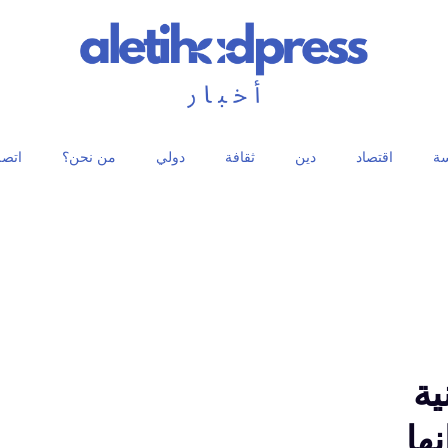
ة
اقتصاد
دين
ثقافة
دولي
من نحن؟
اتصل
ية
ها