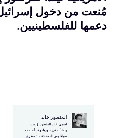
مُنعت من دخول إسرائي
دعمها للفلسطينيين.
المنصور خالد
ق
اسمي خالد المنصور. وُلدت
ب
ونشأت في سوريا، وقد أصبحت
مولعًا بفن الصحافة منذ صغري.