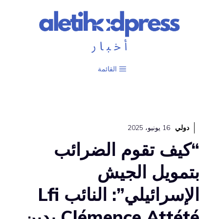
نتقل
لى
لمحتوى
القائمة
دولي
16 يونيو، 2025
“كيف تقوم الضرائب
بتمويل الجيش
الإسرائيلي”: النائب Lfi
Clémence Attété يدين