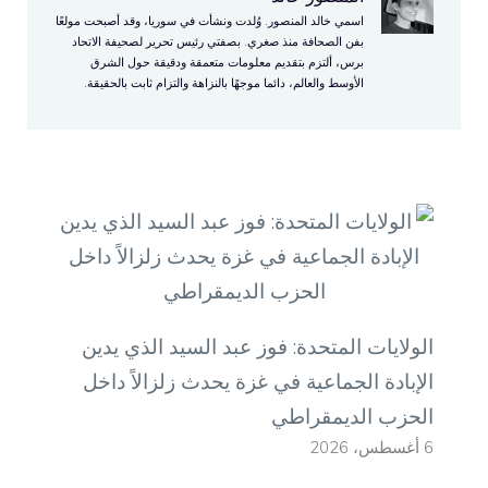
اسمي خالد المنصور. وُلدت ونشأت في سوريا، وقد أصبحت مولعًا
بفن الصحافة منذ صغري. بصفتي رئيس تحرير لصحيفة الاتحاد
برس، ألتزم بتقديم معلومات متعمقة ودقيقة حول الشرق
الأوسط والعالم، دائما موجهًا بالنزاهة والتزام ثابت بالحقيقة.
الولايات المتحدة: فوز عبد السيد الذي يدين
الإبادة الجماعية في غزة يحدث زلزالاً داخل
الحزب الديمقراطي
6 أغسطس، 2026