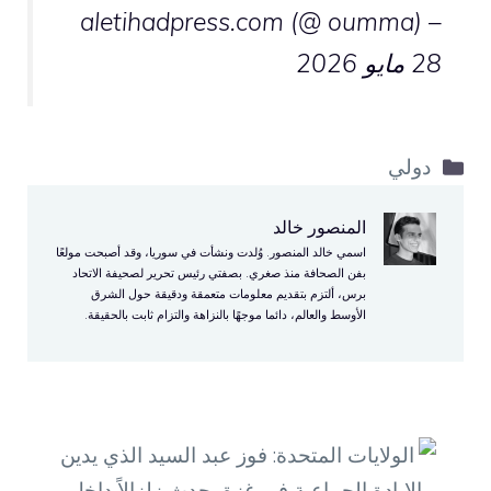
– aletihadpress.com (@ oumma)
28 مايو 2026
التصنيفات
دولي
المنصور خالد
اسمي خالد المنصور. وُلدت ونشأت في سوريا، وقد أصبحت مولعًا
بفن الصحافة منذ صغري. بصفتي رئيس تحرير لصحيفة الاتحاد
برس، ألتزم بتقديم معلومات متعمقة ودقيقة حول الشرق
الأوسط والعالم، دائما موجهًا بالنزاهة والتزام ثابت بالحقيقة.