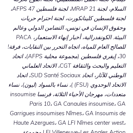
السلام، لجنة MRAP 21، لجنة فلسطين 47 AFPS،
لجنة فلسطين كلينانكورت، لجنة احترام حريات
وحقوق الإنسان في تونس، التضامن الدولي وعالم
البيئة. الكونفدرالية، أخبار إنهاء الاستعمار، PACA
للصالح العام للمياه، اتجاه التحرر بين النقابات، فرقة!
30، إيفري فلسطين (مجموعة محلية AFPS)، اتحاد
التعليم والبحث والثقافة CGT، الاتحاد العلماني
الوطني للآثار، اتحاد SUD Santé Sociaux، اتحاد
الاتحاد الوحدوي (FSU) )، نساء بالسواد (ليون)، نساء
متعددات، مهرجان الأحياء الثلاثة، فرنسا insoumise
Paris 10، GA Canaules insoumise، GA
Garrigues insoumises Nîmes، GA Insoumis de
Haute Azergues، GA LFI Nîmes center west،
LFI Villeneuve-Les Angles Action مجموعة