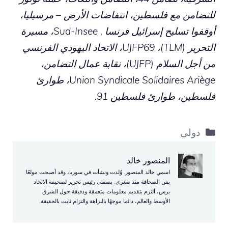
للتضامن مع فلسطين، انتفاضات الأرض – مرسيليا،
أوقفوا تسليح إسرائيل فرنسا , Sud-Insee، مسيرة
التحرير (TLM)، UJFP69، الاتحاد اليهودي الفرنسي
من أجل السلام (UJFP)، نقابة عمال التضامن،
Union Syndicale Solidaires Ariège، طوارئ
فلسطين، طوارئ فلسطين 91.
التصنيفات
دولي
المنصور خالد
اسمي خالد المنصور. وُلدت ونشأت في سوريا، وقد أصبحت مولعًا
بفن الصحافة منذ صغري. بصفتي رئيس تحرير لصحيفة الاتحاد
برس، ألتزم بتقديم معلومات متعمقة ودقيقة حول الشرق
الأوسط والعالم، دائما موجهًا بالنزاهة والتزام ثابت بالحقيقة.