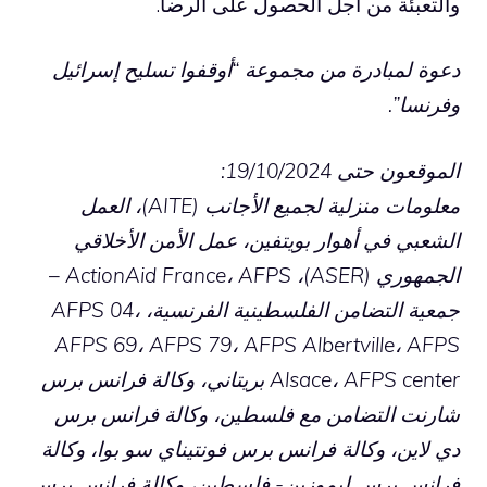
والتعبئة من أجل الحصول على الرضا.
دعوة لمبادرة من مجموعة “أوقفوا تسليح إسرائيل
وفرنسا”.
الموقعون حتى 19/10/2024:
معلومات منزلية لجميع الأجانب (AITE)، العمل
الشعبي في أهوار بويتفين، عمل الأمن الأخلاقي
الجمهوري (ASER)، ActionAid France، AFPS –
جمعية التضامن الفلسطينية الفرنسية، AFPS 04،
AFPS 69، AFPS 79، AFPS Albertville، AFPS
Alsace، AFPS center بريتاني، وكالة فرانس برس
شارنت التضامن مع فلسطين، وكالة فرانس برس
دي لاين، وكالة فرانس برس فونتيناي سو بوا، وكالة
فرانس برس ليموزين- فلسطين، وكالة فرانس برس