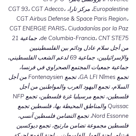
Europalestine، مركز تارا، CGT 93، CGT Adecco،
CGT Airbus Defense & Space Paris Region،
CGT ENERGIE PARIS، Ciudadanías por la Paz
de Columbia-Francia، CNT STE75، جماعية 21
من أجل سلام عادل ودائم بين الفلسطينيين
والإسرائيليين، جماعية 69 لدعم الشعب الفلسطيني،
جماعية جمعيات المجتمع الصحراوي في فرنسا،
تجمع GA LFI Nîmes، تجمع Fontenaysien من أجل
السلام، تجمع اليهود العرب والمواطنين من أجل
فلسطين، تجمع مرسيليا غزة فلسطين، تجمع NFP
Quissac والمناطق المحيطة بها، فلسطين تجمع
Nord Essonne، تجمع التضامن فلسطين آنسي،
فلسطين مجموعة تضامن مارتيج، تجمع ديوكسين
فيتنام، لجنة العمل الفلسطيني، لجنة الفوج لحركة