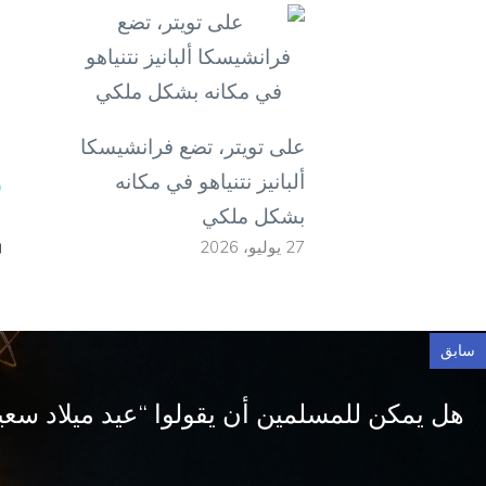
ل
ف
ف
على تويتر، تضع فرانشيسكا
ألبانيز نتنياهو في مكانه
و
بشكل ملكي
27 يوليو، 2026
سابق
هل يمكن للمسلمين أن يقولوا “عيد ميلاد سعي