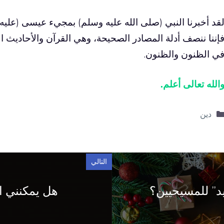
قد أخبرنا النبي (صلى الله عليه وسلم) بمجيء عيسى (عليه ا
إننا ننصف أدلة المصادر الصحيحة، وهي القرآن والأحاديث ا
ي الظنون والظنون.
الله تعالى أعلم.
التصنيفات
دين
التالي
د” للمسيحيين؟
هل يمكنني ال