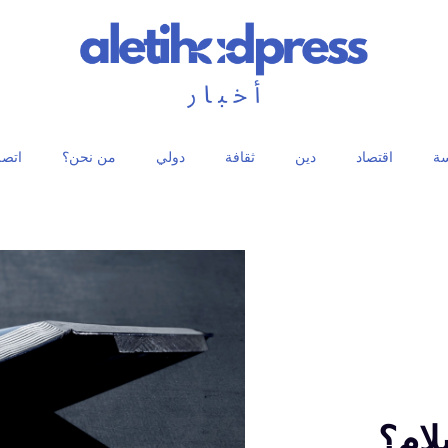
ة
اقتصاد
دين
ثقافة
دولي
من نحن؟
اتصل
لام؟