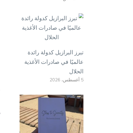
م
ا
م
تبرز البرازيل كدولة رائدة
و
عالميًا في صادرات الأغذية
الحلال
ص
5 أغسطس، 2026
أ
و
و
ص