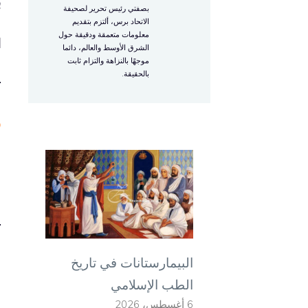
ب
بصفتي رئيس تحرير لصحيفة
الاتحاد برس، ألتزم بتقديم
معلومات متعمقة ودقيقة حول
ا
الشرق الأوسط والعالم، دائما
موجهًا بالنزاهة والتزام ثابت
بالحقيقة.
و
و
ا
البيمارستانات في تاريخ
و
الطب الإسلامي
ف
6 أغسطس، 2026