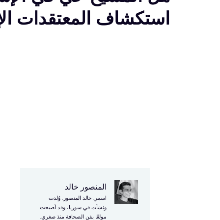
استكشاف المعتقدات الإ
ا
المنصور خالد
اسمي خالد المنصور. وُلدت
3
ونشأت في سوريا، وقد أصبحت
مولعًا بفن الصحافة منذ صغري.