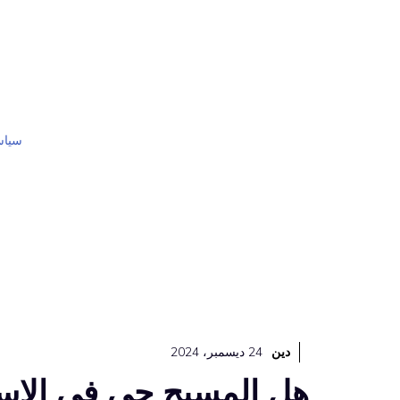
نتقل
لى
لمحتوى
سياس
دين
24 ديسمبر، 2024
هل المسيح حي في الإس