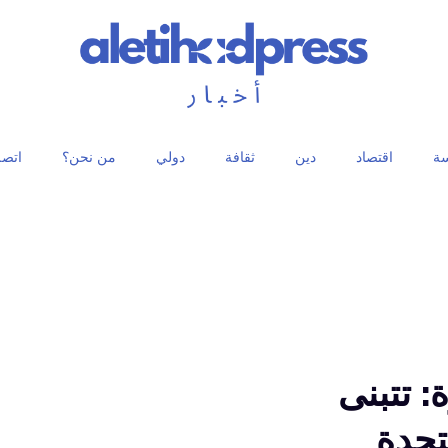
ة
اقتصاد
دين
ثقافة
دولي
من نحن؟
اتصل
 تتبنى
تحدة