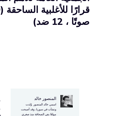
ق
صوتًا ، 12 ضد)
المنصور خالد
ط
اسمي خالد المنصور. وُلدت
ونشأت في سوريا، وقد أصبحت
مولعًا بفن الصحافة منذ صغري.