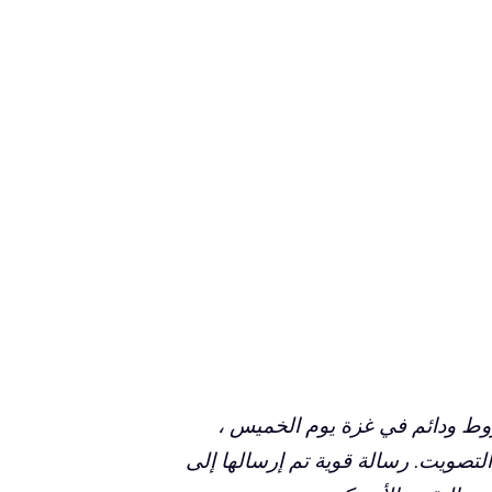
وط ودائم في غزة يوم الخميس ،
 12 ضد ، 19 في الامتناع عن التصويت. رسالة قوية تم إرسالها إلى