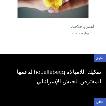
اهتم بأخلاقك
23 يوليو، 2026
سابق
تفكيك اللامبالاة houellebecq لدعمها
المفترض للجيش الإسرائيلي
التالي