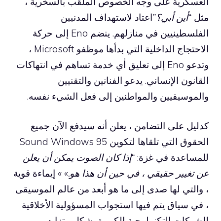
العسكرية على وجه الخصوص الملقب بالسخرية ،
مثل
“أين أبي؟”
اعتاد لاستهداف المدنيين
الفلسطينيين في منازلهم. ينضم Eno إلى حركة
الاحتجاج الداخلية التي بدأها موظفو Microsoft ،
وتدعو Eno إلى تعليق أي خدمة تساهم في انتهاكات
القانون الإنساني. يدعو الفنانين والتقنيين
والموسيقيين والمواطنين إلى فعل الشيء نفسه.
كدليل على التضامن ، يعلن أنه سيدفع الآن جميع
الحقوق التي تلقاها لتكوين Sound Windows 95
للمساعدة في غزة:
“إذا كان الصوت يمكن أن يعلن
عن تغيير حقيقي ، في حين أن هذا هو.» »
إيماءة قوية
، والتي لها صدى إلى ما هو أبعد من عالم الموسيقى
، في سياق يتم فيها استجواب المسؤولية الأخلاقية
للشركات التكنولوجية الكبيرة بشكل متزايد.