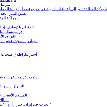
إسرائيل
القرار "التاريخي"
شركة البيتزا الرائدة في إسبانيا: zza
المملكة المت
الجنرال ياكوفليف: إي
فرانشيسكا ألبانيز: "إسرائيل مُنحت بالفعل تفويضاً مطلقاً لتعذيب الفلسطينيين"
القواعد ال
الرياض: مسجد ضخم من الق
أستراليا: إطلاق صيحات ال
يتحدث ترامب عن «لعبة شطرنج عالية المستوى» تواجه محاورين إيرانيين «أذكياء للغاية».
الجنرال ريشو يف
المسجد الأقصى: ثم
ممالك 
الحرب ضد إيران: جيرار أرو – "نرى أكثر فأكثر أنها كارثة، وأن هذه العملية لن تؤدي إلى أي مكان"