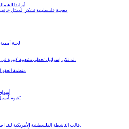
أيرلندا الشم
معجبة فلسطينية تشكر الممثل خافيير
لجنة أممية 
"لم تكن إسرائيل تحظى بشعبية كبيرة في الولايات المتحدة من قبل": حتى ترامب ينأى بنفسه عن نتنياهو.
منظمة العفو ال
أسواق 
غيوم أنسيل: "بدون الولايات المتحدة، لا تستطيع إسرائيل الدفاع عن نفسها"
قالت الناشطة الفلسطينية الأمريكية ليندا صرصور إنها مُنعت من دخول إسرائيل بسبب دعمها للفلسطينيين.