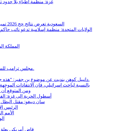
غزة: منظمة أطباء بلا حدود ت
السعودية تعرض نتائج حج 2026 تميزت بزيادة استخدام الذكاء الاصطناعي ومشاركة 1.7 مليون حاج
الولايات المتحدة: منظمة إسلامية تدعو نائب حاكم ول
المملكة ال
مجلس ترامب للسلام في غزة: غيوم أنسيل ينتقد الجهاز الذي يغطي جرائم نتنياهو.
دانييل كوهن بنديت عن موضوع بن جفير: “هذه جحافل من الفاشيين الذين يريدون التطهير العرقي للفلسطينيين.
بالنسبة لباحث إسرائيلي، فإن الانتقادات الموج
ومن المتوقع أن تصل قيمة ال
أسطول الحرية إلى غزة: الف
سان دييغو: مقتل البطل أ
الرئيس ال
الأمم ا
الو
قاض أمريكي يعلق ا