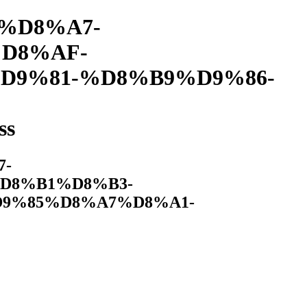
F%D8%A7-
D8%AF-
9%81-%D8%B9%D9%86-
ss
7-
D8%B1%D8%B3-
9%85%D8%A7%D8%A1-