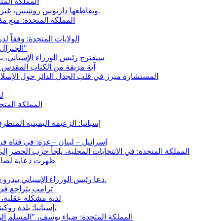
المملكة المت
غزة: صوفيا عمارة تهز فريق LCI، ويقاطعها داريوس روشبين، غير قادر على قبول هذه الحقائق.
المملكة المتحدة: منع 
الولايات المتحدة: وفقاً 
الجنرال ياكوفليف: "لقد مات القرن الأمريكي بالنسبة لي في عام 2026"
سيقترح رئيس الوزراء الإسباني، يوم الثلاثاء 21 أبريل، انتهاك الاتفاق بين الا
آية مزيفة من الكتاب المقدس كت
المستشارة ميرز في قلب الجدل الدائر حول الإسلام
ل
المملكة المتح
إسبانيا: الزعيمة اليمينية المتطر
إسرائيل – لبنان – غزة: في قناة فرانس 5، يقول زياد ماجد ما تصمت عنه العديد من و
المملكة المتحدة: في الانتخابات المحلية، يلجأ حزب الخضر 
على قناة LCI، ظهرت 
دعا رئيس الوزراء الإسباني بيدرو سانشيز، الاتحاد الأوروبي إلى تعليق اتفاقية الشراكة مع إسرائيل.
ترامب يتراجع في 
"لديه مشكلة عقلية
إسبانيا: بلدة روكيتاس دي مار ترفض قوائم الطعام الحلال الإجبارية في المدارس،
المملكة المتحدة: ضياء يوسف، "المسلم 