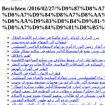
Berichten /2016/02/27/%D9%87%
%D8%A7%D9%84%D8%A7%D8%AA%
%D8%AA%D9%83%D8%B4%D9%81-
%D8%A7%D9%84%D9%81%D8%B5%
تبرز البرازيل كدولة رائدة عالميًا في صادرات الأغذية الحلال
خطوات إلى الصفاء بقلم خديجة نصير
، أعذار رئيس الوزراء أندي بورنهام لاستعادة الناخبين المسلمين
ى تويتر، تضع فرانشيسكا ألبانيز نتنياهو في مكانه بشكل ملكي
اهتم بأخلاقك
ّف ضرباتها على إيران وسط مخاوف من توسّع المواجهة الإقليمية
ل النسائية في السياقات الإسلامية: حالة الأبحاث ووجهات النظر
الطير في القرآن: الهدهد
قطرات الإيمان: الماء في الإسلام
 نداء الفلسطينيين وتدين معاداة السامية والعداء ضد المسلمين
يتمتع بشعبية أكبر على الرغم من هجمات صحيفة نيويورك بوست
أجل إنجلترا: مسلم بريطاني يدعي الوطنية قبل نصف النهائي
لامي: تستنكر حركة طالبان: منعهم للنساء يشوه صورة الإسلام
الصين تدعو إلى دعم ظهور "الإسلام التقدمي"
وفي أوزبكستان، منتدى عالمي يستذكر التراث العلمي للإسلام