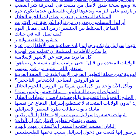
الية: وضع نسخة طبق الأصل من مسجد في المحرقة يثير الغضب
 بارديم على التزامه وتدعوها لزيارة فلسطين عندما تكون حرة
المملكة المتحدة تريد تعزيز صادرات اللحوم الحلال
أيرلندا: المسلمون يحذرون من تزايد الكراهية عبر الإنترنت
التفاعل المختلط بين الجنسين: زمن النبي مقابل اليوم
كيف تقبل الله في حياتك
عاشوراء القصة والعبر
تتهم إسرائيل بارتكاب جرائم إبادة جماعية ضد الأطفال في غزة
ما يمكن للأقليات المسلمة أن تتعلمه من الهجرة
كل ما تريد معرفته عن الأشهر الإسلامية
استغفر الله – نشيد من عمر عيسى
دولية تدين حملة التطهير العرقي الإسرائيلية في الضفة الغربية
ما هو الروتين الصباحي للأشخاص الناجحين؟
ويأكل الآن واحد من كل اثنين تقريبًا من الروس اللحوم الحلال
الصلوات اليومية للمسلمين – لماذا خمس وليس ستة؟
الخليج: التحديات التنظيمية واللوجستية لإصدار شهادات الحلال
ماتيلد بانوت تطالب بطرد السفير الإسرائيلي
شبهات تجسس: إسرائيل متهمة بمراقبة حلفائها الأمريكيين
قصص ونصائح لتطوير الإيثار (نكران الذات)
اليابان: مسجد افتتحه السفير الباكستاني مهدد بالهدم