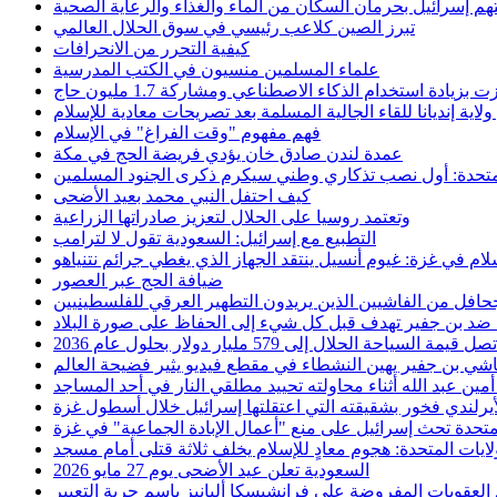
تهم إسرائيل بحرمان السكان من الماء والغذاء والرعاية الصحية
تبرز الصين كلاعب رئيسي في سوق الحلال العالمي
كيفية التحرر من الانحرافات
علماء المسلمين منسيون في الكتب المدرسية
اية إنديانا للقاء الجالية المسلمة بعد تصريحات معادية للإسلام
فهم مفهوم "وقت الفراغ" في الإسلام
عمدة لندن صادق خان يؤدي فريضة الحج في مكة
متحدة: أول نصب تذكاري وطني سيكرم ذكرى الجنود المسلمين
كيف احتفل النبي محمد بعيد الأضحى
وتعتمد روسيا على الحلال لتعزيز صادراتها الزراعية
التطبيع مع إسرائيل: السعودية تقول لا لترامب
ضيافة الحج عبر العصور
هة ضد بن جفير تهدف قبل كل شيء إلى الحفاظ على صورة البلاد
سياحة الحلال إلى 579 مليار دولار بحلول عام 2036
اشي بن جفير يهين النشطاء في مقطع فيديو يثير فضيحة العالم
مين عبد الله أثناء محاولته تحييد مطلقي النار في أحد المساجد
أيرلندي فخور بشقيقته التي اعتقلتها إسرائيل خلال أسطول غزة
لمتحدة تحث إسرائيل على منع "أعمال الإبادة الجماعية" في غزة
لايات المتحدة: هجوم معادٍ للإسلام يخلف ثلاثة قتلى أمام مسجد
السعودية تعلن عيد الأضحى يوم 27 مايو 2026
لعقوبات المفروضة على فرانشيسكا ألبانيز باسم حرية التعبير