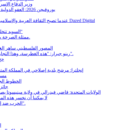
وزير الدفاع الإسر
يوروفيجن 2026: العفو الدولية تتهم اتحاد البث الأوروبي بالتغاضي عن الإبادة الجماعية في غزة
"عندما تصبح الثقافة العربية والإسلامية شعبية في الغرب"، بحسب ما نقلته وسائل الإعلام البريطانية Dazed Digital
السويد تتخلى عن مصطلح "الإسلاموفوبيا" لصالح "العنصرية ضد المسلمين"
ممثلة الصرخة ميليسا باريرا تتحدث عن طردها من هوليوود بعد موقفها من غزة.
المصور الفلسطيني ساهر الغرة يفوز بجائزة بو
رينو جيرار: "هذه الغطرسة، وهذا التجاوز الإسرائيلي، سوف تنتهي بشكل سيء للغاية بالنسبة لإسرائيل".
حج 2026: الحرب الأمريكية الإسرائيلية 
إنجلترا: مرشح بلدية إصلاحي في المملكة الم
"مسج
الخطوط الجوي
جائزة
الولايات المتحدة: قاضي فيدرالي في ولاية مينيسوتا ي
"لا يمكننا أن نخسر هذه الم
الحرب ضد إيران: دومينيك ترينكواند: "الإسرائيليون هم من قادوا هذه الحرب".
"ا