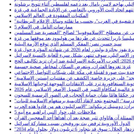
ائيلي يهاجم لامين يامال بعد دعمه لفلسطين أثناء تتويج برشلونة
المكتبات المفقودة في العالم الإسلامي
5 ممارسات التأمل في الإسلام
سيد حسين نصر: المفكر المسلم الذي توقع الأزمة البيئية
ليتزر لعام 2026 عن شهادته المؤثرة حول غزة
ضد إيران تزيد تكاليف الحج
غزة: تغزوها الفئران، ويتعرض السكان لمخاطر صحية جسيمة
تحدة يبث صورة لقنبلة في مكة على شبكات التواصل الاجتماعي
د" على جزيرة خاصة: الكشف عن مقتنيات إبستين الإسلامية
ة السنغافورية ترد على الانتقادات الموجهة لوجباتها الإسلامية
 عالمية لمكافأة التميز في التمويل الأصغر الإسلامي عام 2026
صدر حكمًا هامًا بشأن حماية الحجاب في الصور الرسمية للسجون
درسة": المجتمع يتحد لإنقاذ أكاديمية برمنغهام الإسلامية للبنات
5 ملاحظات على حوار النبي إبراهيم مع أبيه
الممثلة آن هاثاواي تثير ضجة بعد أن أهداها أحد المعجبين القرآن
الدول الأوروبية ترفض بث يوروفيجن بسبب مشاركة إسرائيل
زدهار الحلال: سوق قد يتجاوز 6 تريليون دولار بحلول عام 2034