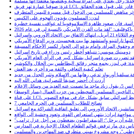
حدة: رجل يعتدي على امرأة سيخية ويغتصبها معتقداً أنها مسلمة
مؤثر مناهض للمسلمين من الدخول قبل مسيرة لليمين المتطرف
لندن: المسلمون يؤيدون الهجوم على الكنيس
لدراسة، فإن صعود ظاهرة الإسلاموفوبيا له عواقب نفسية خطيرة
تحاد الأوروبي وإسرائيل
بها تارانتينو واستشهد بها بيت هيجسيث، وزير الدفاع الأمريكي
 وحقوق المرأة، وإمام يدعو إلى الحوار لكسر الأحكام المسبقة
دومينيك مويسي: نتنياهو أخطر رئيس وزراء في تاريخ إسرائيل
قد تضررت صورة إسرائيل بشكل كبير في الرأي العام الأمريكي
دة: في ليدز، يجمع متجر رقائق البطاطس بين الحلال والكوشير
تعلم كيفية التعافي والثقة مرة أخرى بعد الغش
فة سيلفيا أوريولز تدعي رهابها من الإسلام وتثير الجدل من جديد
أردت أن أحضر صديقاً للنصرانية، هداني الله إليه
سائل الإعلام
إلى الناخبين المسلمين المحبطين من حزب العمال (يسار الوسط)
دعاية لضابط إسرائيلي سابق بشكل حاد في موقع التصوير
7 نصائح للطلاب المسلمين في الحرم الجامعي
مواجهة إيران: ينتهي استعراض القوة، وتعود وحشية إلى الواقع
، عليه أن يرحل": الديمقراطيون يضغطون من أجل عزل ترامب
الوطني"، وجه مشروع يميني متطرف ضد المهاجرين والمسلمين