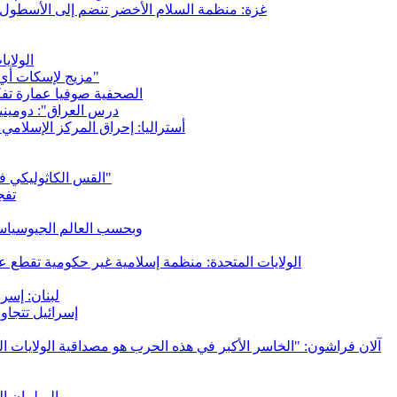
غزة: منظمة السلام الأخضر تنضم إلى الأسطول الدولي 
الولاي
"مزيج لإسكات أي انتقاد ضد إسرائيل": أكثر من 223 ألف توقيع ضد قانون "يادان"
الصحفية صوفيا عمارة تفك
"درس العراق": دومينيك
أستراليا: إحراق المركز الإسلامي
القس الكاثوليكي في غزة غابرييل رومانيلي: "لا تزال هناك تفجيرات ودمار ووفيات"
تفج
وبحسب العالم الجيوسياس
الولايات المتحدة: منظمة إسلامية غير حكومية تقطع ع
لبنان: إسرا
إسرائيل تتجاوز
آلان فراشون: "الخاسر الأكبر في هذه الحرب هو مصداقية الولايات الم
البرلمان ا