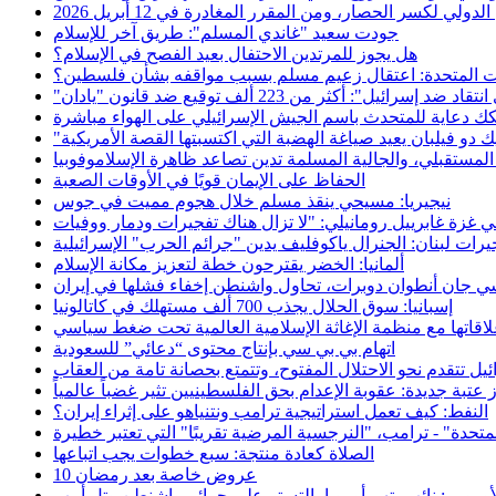
لكسر الحصار، ومن المقرر المغادرة في 12 أبريل 2026
جودت سعيد "غاندي المسلم": طريق آخر للإسلام
هل يجوز للمرتدين الاحتفال بعيد الفصح في الإسلام؟
ات المتحدة: اعتقال زعيم مسلم بسبب مواقفه بشأن فلسطين؟
ك دعاية للمتحدث باسم الجيش الإسرائيلي على الهواء مباشرة
 دو فيلبان يعيد صياغة الهضبة التي اكتسبتها القصة الأمريكية
 المستقبلي، والجالية المسلمة تدين تصاعد ظاهرة الإسلاموفوبيا
الحفاظ على الإيمان قويًا في الأوقات الصعبة
نيجيريا: مسيحي ينقذ مسلم خلال هجوم مميت في جوس
يرات لبنان: الجنرال ياكوفليف يدين "جرائم الحرب" الإسرائيلية
ألمانيا: الخضر يقترحون خطة لتعزيز مكانة الإسلام
ي جان أنطوان دوبرات، تحاول واشنطن إخفاء فشلها في إيران
إسبانيا: سوق الحلال يجذب 700 ألف مستهلك في كاتالونيا
لاقاتها مع منظمة الإغاثة الإسلامية العالمية تحت ضغط سياسي
اتهام بي بي سي بإنتاج محتوى “دعائي” للسعودية
ئيل تتقدم نحو الاحتلال المفتوح، وتتمتع بحصانة تامة من العقاب
 عتبة جديدة: عقوبة الإعدام بحق الفلسطينيين تثير غضباً عالمياً
النفط: كيف تعمل استراتيجية ترامب ونتنياهو على إثراء إيران؟
تحدة" - ترامب، "النرجسية المرضية تقريبًا" التي تعتبر خطيرة
الصلاة كعادة منتجة: سبع خطوات يجب اتباعها
10 عروض خاصة بعد رمضان
لأوروبي: نائب يتهم أوروبا بالتستر على جرائم واشنطن وتل أبيب