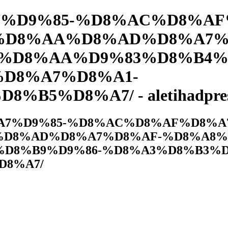
%A7%D9%85-%D8%AC%D8%A
%D8%AA%D8%AD%D8%A7%
%D8%AA%D9%83%D8%B4%D
D8%A7%D8%A1-
B5%D8%A7/ - aletihadpre
%D8%A7%D9%85-%D8%AC%D8%AF%D8%A
D8%AD%D8%A7%D8%AF-%D8%A8%
%D8%B9%D9%86-%D8%A3%D8%B3%D
D8%A7/