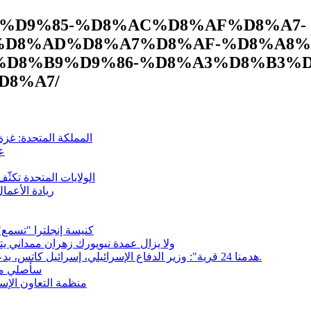
D8%A7%D9%85-%D8%AC%D8%AF%D8%A7-
D8%AD%D8%A7%D8%AF-%D8%A8%
%D8%B9%D9%86-%D8%A3%D8%B3%D
D8%A7/
المملكة المتحدة: غزة
عل
الولايات المتحدة تكث
ريادة الأعما
كنيسة إنجلترا "تسمع"
ولا يزال عمدة نيويورك زهران ممداني 
"هدمنا 24 قرية": وزير الدفاع الإسرائيلي، إسرائيل كاتس، يدعي تدمير جنوب لبنان. فرانشيسكا ألبانيز تطلب مذكرة اعتقال.
سأصلي من 
منظمة التعاون الإس