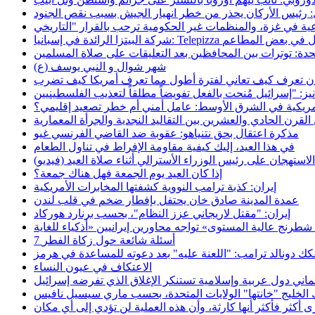
: رئيس الأركان يحذر من خطر انهيار الجيش بسبب نقص الجنود
Telepi تطلق البيتزا الحلال في بعض المطاعم
حدة: توترات بين المحافظين بعد التعليقات على صلاة المسلمين
شهر شوال و النبي يوسف (ع)
ران تعرف كيف تعاني لفترة أطول مما تعرف أمريكا كيف تضرب
أمريكية في الشرق الأوسط: عامل أمني أم خطر تصعيد إقليمي؟
رن الحادي والعشرين بين التقاليد النجدية والجرأة المعمارية
مذكرة اعتقال بحق نتنياهو: عقوبة ضد القاضي الفرنسي غيو
في هذا العيد، إليك كيفية مقاومة الإفراط في تناول الطعام
استهجان على رئيس الوزراء الأسترالي أثناء صلاة العيد (فيديو)
إذا كان العيد يوم الجمعة فهل هناك جمعة؟
إيران: كذبة ترامب النووية كشفتها المخابرات الأمريكية
عمدة المدينة صادق خان يحتفل بإفطار ضخم في قلب لندن
إيران: "مقتل لاريجاني عزز النظام"، بحسب برنارد هوركاد
7 أسئلة شائعة حول زكاة الفطر
كك دونالد ترامب: "اللعنة عليه" بعد دعوته للمساعدة في هرمز
الاعتكاف في عيون النساء
اني دول عربية وإسلامية تستنكر الإغلاق الذي تفرضه إسرائيل
الخليج "خانتها" الولايات المتحدة، بحسب ماري سيسيل نافيس