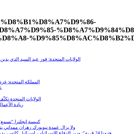
9%8A%D8%B1%D8%A7%D9%86-
D8%A7%D9%85-%D8%A7%D9%84%D
D8%A8-%D9%85%D8%AC%D8%B2%D
الولايات المتحدة: فوز عبد السيد الذي يدين
المملكة المتحدة: غزة
عل
الولايات المتحدة تكث
ريادة الأعما
كنيسة إنجلترا "تسمع"
ولا يزال عمدة نيويورك زهران ممداني 
"هدمنا 24 قرية": وزير الدفاع الإسرائيلي، إسرائيل كاتس، يدعي تدمير جنوب لبنان. فرانشيسكا ألبانيز تطلب مذكرة اعتقال.