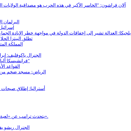
آلان فراشون: "الخاسر الأكبر في هذه الحرب هو مصداقية الولايات الم
البرلمان ا
إسرائيل
القرار "التاريخي"
شركة البيتزا الرائدة في إسبانيا: zza
المملكة المت
الجنرال ياكوفليف: إي
فرانشيسكا ألبانيز: "إسرائيل مُنحت بالفعل تفويضاً مطلقاً لتعذيب الفلسطينيين"
القواعد ال
الرياض: مسجد ضخم من الق
أستراليا: إطلاق صيحات ال
يتحدث ترامب عن «لعبة شطرنج عالية المستوى» تواجه محاورين إيرانيين «أذكياء للغاية».
الجنرال ريشو يف