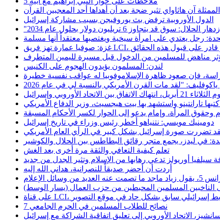
5 ملاحظات على حوار النبي إبراهيم مع أبيه
الممثلة آن هاثاواي تثير ضجة بعد أن أهداها أحد المعجبين القرآن
الدول الأوروبية ترفض بث يوروفيجن بسبب مشاركة إسرائيل
زدهار الحلال: سوق قد يتجاوز 6 تريليون دولار بحلول عام 2034
حدة: رجل يعتدي على امرأة سيخية ويغتصبها معتقداً أنها مسلمة
مؤثر مناهض للمسلمين من الدخول قبل مسيرة لليمين المتطرف
لندن: المسلمون يؤيدون الهجوم على الكنيس
لدراسة، فإن صعود ظاهرة الإسلاموفوبيا له عواقب نفسية خطيرة
تحاد الأوروبي وإسرائيل
بها تارانتينو واستشهد بها بيت هيجسيث، وزير الدفاع الأمريكي
 وحقوق المرأة، وإمام يدعو إلى الحوار لكسر الأحكام المسبقة
دومينيك مويسي: نتنياهو أخطر رئيس وزراء في تاريخ إسرائيل
قد تضررت صورة إسرائيل بشكل كبير في الرأي العام الأمريكي
دة: في ليدز، يجمع متجر رقائق البطاطس بين الحلال والكوشير
تعلم كيفية التعافي والثقة مرة أخرى بعد الغش
فة سيلفيا أوريولز تدعي رهابها من الإسلام وتثير الجدل من جديد
أردت أن أحضر صديقاً للنصرانية، هداني الله إليه
سائل الإعلام
إلى الناخبين المسلمين المحبطين من حزب العمال (يسار الوسط)
دعاية لضابط إسرائيلي سابق بشكل حاد في موقع التصوير
7 نصائح للطلاب المسلمين في الحرم الجامعي