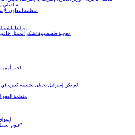
سأصلي من 
منظمة التعاون الإس
أيرلندا الشم
معجبة فلسطينية تشكر الممثل خافيير
لجنة أممية 
"لم تكن إسرائيل تحظى بشعبية كبيرة في الولايات المتحدة من قبل": حتى ترامب ينأى بنفسه عن نتنياهو.
منظمة العفو ال
أسواق 
غيوم أنسيل: "بدون الولايات المتحدة، لا تستطيع إسرائيل الدفاع عن نفسها"