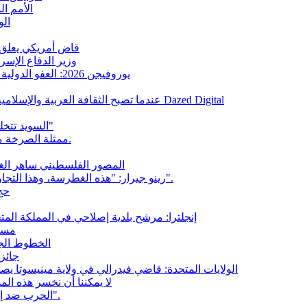
الأمم ا
الو
قاض أمريكي يعلق ا
وزير الدفاع الإسر
يوروفيجن 2026: العفو الدولية تتهم اتحاد البث الأوروبي بالتغاضي عن الإبادة الجماعية في غزة
"عندما تصبح الثقافة العربية والإسلامية شعبية في الغرب"، بحسب ما نقلته وسائل الإعلام البريطانية Dazed Digital
السويد تتخلى عن مصطلح "الإسلاموفوبيا" لصالح "العنصرية ضد المسلمين"
ممثلة الصرخة ميليسا باريرا تتحدث عن طردها من هوليوود بعد موقفها من غزة.
المصور الفلسطيني ساهر الغرة يفوز بجائزة بو
رينو جيرار: "هذه الغطرسة، وهذا التجاوز الإسرائيلي، سوف تنتهي بشكل سيء للغاية بالنسبة لإسرائيل".
حج 2026: الحرب الأمريكية الإسرائيلية 
إنجلترا: مرشح بلدية إصلاحي في المملكة الم
"مسج
الخطوط الجوي
جائزة
الولايات المتحدة: قاضي فيدرالي في ولاية مينيسوتا ي
"لا يمكننا أن نخسر هذه الم
الحرب ضد إيران: دومينيك ترينكواند: "الإسرائيليون هم من قادوا هذه الحرب".