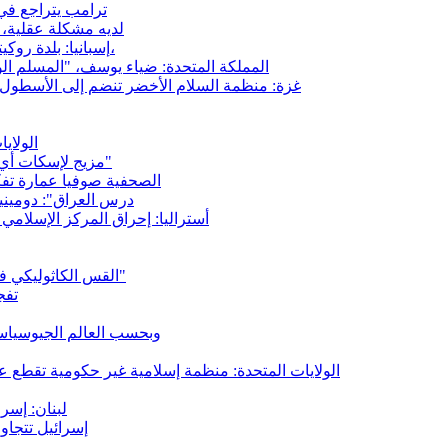
ترامب يتراجع في 
"لديه مشكلة عقلية
إسبانيا: بلدة روكيتاس دي مار ترفض قوائم الطعام الحلال الإجبارية في المدارس،
المملكة المتحدة: ضياء يوسف، "المسلم 
غزة: منظمة السلام الأخضر تنضم إلى الأسطول الدولي 
الولاي
"مزيج لإسكات أي انتقاد ضد إسرائيل": أكثر من 223 ألف توقيع ضد قانون "يادان"
الصحفية صوفيا عمارة تفك
"درس العراق": دومينيك
أستراليا: إحراق المركز الإسلامي
القس الكاثوليكي في غزة غابرييل رومانيلي: "لا تزال هناك تفجيرات ودمار ووفيات"
تفج
وبحسب العالم الجيوسياس
الولايات المتحدة: منظمة إسلامية غير حكومية تقطع ع
لبنان: إسرا
إسرائيل تتجاوز