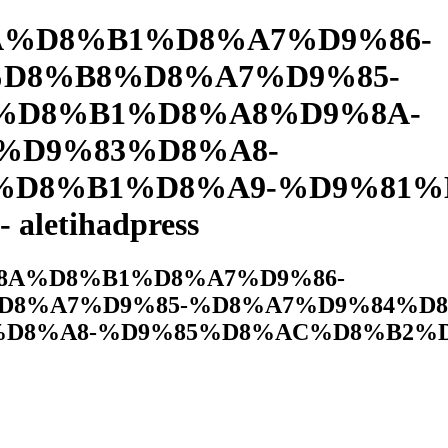
%8A%D8%B1%D8%A7%D9%86-
D8%B8%D8%A7%D9%85-
%D8%B1%D8%A8%D9%8A-
%D9%83%D8%A8-
D8%B1%D8%A9-%D9%81%
etihadpress
%D9%8A%D8%B1%D8%A7%D9%86-
D8%A7%D9%85-%D8%A7%D9%84%D
D8%A8-%D9%85%D8%AC%D8%B2%D