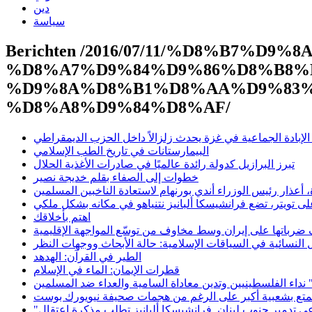
دين
سياسة
Berichten /2016/07/11/%D8%B7%D
%D8%A7%D9%84%D9%86%D8%B8%
%D9%8A%D8%B1%D8%AA%D9%83%
%D8%A8%D9%84%D8%AF/
 الإبادة الجماعية في غزة يحدث زلزالاً داخل الحزب الديمقراطي
البيمارستانات في تاريخ الطب الإسلامي
تبرز البرازيل كدولة رائدة عالميًا في صادرات الأغذية الحلال
خطوات إلى الصفاء بقلم خديجة نصير
، أعذار رئيس الوزراء أندي بورنهام لاستعادة الناخبين المسلمين
ى تويتر، تضع فرانشيسكا ألبانيز نتنياهو في مكانه بشكل ملكي
اهتم بأخلاقك
ّف ضرباتها على إيران وسط مخاوف من توسّع المواجهة الإقليمية
ل النسائية في السياقات الإسلامية: حالة الأبحاث ووجهات النظر
الطير في القرآن: الهدهد
قطرات الإيمان: الماء في الإسلام
 نداء الفلسطينيين وتدين معاداة السامية والعداء ضد المسلمين
يتمتع بشعبية أكبر على الرغم من هجمات صحيفة نيويورك بوست