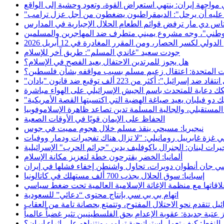
مواجهة إيران: ينتهي استعراض القوة، وتعود وحشية إلى الواقع
، عليه أن يرحل": الديمقراطيون يضغطون من أجل عزل ترامب
الوطني"، وجه مشروع يميني متطرف ضد المهاجرين والمسلمين
لكسر الحصار، ومن المقرر المغادرة في 12 أبريل 2026
جودت سعيد "غاندي المسلم": طريق آخر للإسلام
هل يجوز للمرتدين الاحتفال بعيد الفصح في الإسلام؟
ات المتحدة: اعتقال زعيم مسلم بسبب مواقفه بشأن فلسطين؟
ك دعاية للمتحدث باسم الجيش الإسرائيلي على الهواء مباشرة
 دو فيلبان يعيد صياغة الهضبة التي اكتسبتها القصة الأمريكية
 المستقبلي، والجالية المسلمة تدين تصاعد ظاهرة الإسلاموفوبيا
الحفاظ على الإيمان قويًا في الأوقات الصعبة
نيجيريا: مسيحي ينقذ مسلم خلال هجوم مميت في جوس
يرات لبنان: الجنرال ياكوفليف يدين "جرائم الحرب" الإسرائيلية
ألمانيا: الخضر يقترحون خطة لتعزيز مكانة الإسلام
ي جان أنطوان دوبرات، تحاول واشنطن إخفاء فشلها في إيران
إسبانيا: سوق الحلال يجذب 700 ألف مستهلك في كاتالونيا
لاقاتها مع منظمة الإغاثة الإسلامية العالمية تحت ضغط سياسي
اتهام بي بي سي بإنتاج محتوى “دعائي” للسعودية
ئيل تتقدم نحو الاحتلال المفتوح، وتتمتع بحصانة تامة من العقاب
 عتبة جديدة: عقوبة الإعدام بحق الفلسطينيين تثير غضباً عالمياً
النفط: كيف تعمل استراتيجية ترامب ونتنياهو على إثراء إيران؟