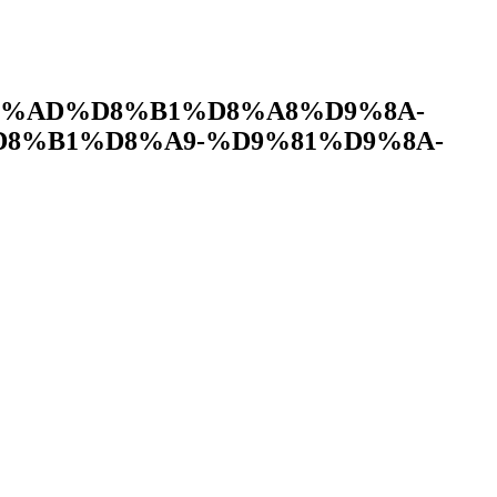
8%AD%D8%B1%D8%A8%D9%8A-
8%B1%D8%A9-%D9%81%D9%8A-