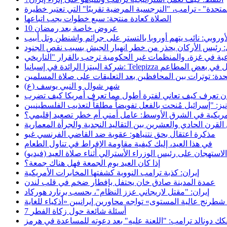
تحدة" - ترامب، "النرجسية المرضية تقريبًا" التي تعتبر خطيرة
الصلاة كعادة منتجة: سبع خطوات يجب اتباعها
10 عروض خاصة بعد رمضان
لأوروبي: نائب يتهم أوروبا بالتستر على جرائم واشنطن وتل أبيب
: رئيس الأركان يحذر من خطر انهيار الجيش بسبب نقص الجنود
Telepi تطلق البيتزا الحلال في بعض المطاعم
حدة: توترات بين المحافظين بعد التعليقات على صلاة المسلمين
شهر شوال و النبي يوسف (ع)
ران تعرف كيف تعاني لفترة أطول مما تعرف أمريكا كيف تضرب
أمريكية في الشرق الأوسط: عامل أمني أم خطر تصعيد إقليمي؟
رن الحادي والعشرين بين التقاليد النجدية والجرأة المعمارية
مذكرة اعتقال بحق نتنياهو: عقوبة ضد القاضي الفرنسي غيو
في هذا العيد، إليك كيفية مقاومة الإفراط في تناول الطعام
استهجان على رئيس الوزراء الأسترالي أثناء صلاة العيد (فيديو)
إذا كان العيد يوم الجمعة فهل هناك جمعة؟
إيران: كذبة ترامب النووية كشفتها المخابرات الأمريكية
عمدة المدينة صادق خان يحتفل بإفطار ضخم في قلب لندن
إيران: "مقتل لاريجاني عزز النظام"، بحسب برنارد هوركاد
7 أسئلة شائعة حول زكاة الفطر
كك دونالد ترامب: "اللعنة عليه" بعد دعوته للمساعدة في هرمز