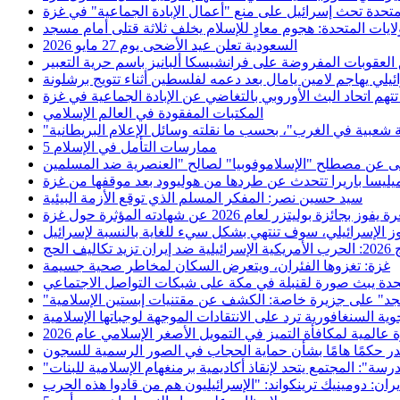
لمتحدة تحث إسرائيل على منع "أعمال الإبادة الجماعية" في غزة
لايات المتحدة: هجوم معادٍ للإسلام يخلف ثلاثة قتلى أمام مسجد
السعودية تعلن عيد الأضحى يوم 27 مايو 2026
لعقوبات المفروضة على فرانشيسكا ألبانيز باسم حرية التعبير
ائيلي يهاجم لامين يامال بعد دعمه لفلسطين أثناء تتويج برشلونة
المكتبات المفقودة في العالم الإسلامي
5 ممارسات التأمل في الإسلام
سيد حسين نصر: المفكر المسلم الذي توقع الأزمة البيئية
ليتزر لعام 2026 عن شهادته المؤثرة حول غزة
ضد إيران تزيد تكاليف الحج
غزة: تغزوها الفئران، ويتعرض السكان لمخاطر صحية جسيمة
تحدة يبث صورة لقنبلة في مكة على شبكات التواصل الاجتماعي
د" على جزيرة خاصة: الكشف عن مقتنيات إبستين الإسلامية
ة السنغافورية ترد على الانتقادات الموجهة لوجباتها الإسلامية
 عالمية لمكافأة التميز في التمويل الأصغر الإسلامي عام 2026
صدر حكمًا هامًا بشأن حماية الحجاب في الصور الرسمية للسجون
درسة": المجتمع يتحد لإنقاذ أكاديمية برمنغهام الإسلامية للبنات