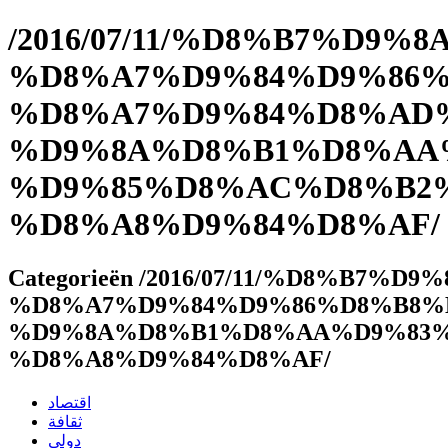
/2016/07/11/%D8%B7%D9
%D8%A7%D9%84%D9%86%
%D8%A7%D9%84%D8%AD
%D9%8A%D8%B1%D8%AA
%D9%85%D8%AC%D8%B2%
%D8%A8%D9%84%D8%AF/ - al
Categorieën /2016/07/11/%D8%B7
%D8%A7%D9%84%D9%86%D8%B8%
%D9%8A%D8%B1%D8%AA%D9%83%
%D8%A8%D9%84%D8%AF/
اقتصاد
ثقافة
دولي