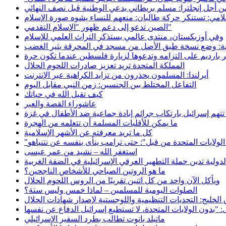
أجل إنجلترا: مسلم بريطاني يدعي الوطنية قبل نصف النهائي
لامي: تستنكر حركة طالبان: منعهم للنساء يشوه صورة الإسلام
الصين تدعو إلى دعم ظهور "الإسلام التقدمي"
وفي أوزبكستان، منتدى عالمي يستذكر التراث العلمي للإسلام
الية: وضع نسخة طبق الأصل من مسجد في المحرقة يثير الغضب
 بارديم على التزامه وتدعوها لزيارة فلسطين عندما تكون حرة
المملكة المتحدة تريد تعزيز صادرات اللحوم الحلال
أيرلندا: المسلمون يحذرون من تزايد الكراهية عبر الإنترنت
التفاعل المختلط بين الجنسين: زمن النبي مقابل اليوم
كيف تقبل الله في حياتك
عاشوراء القصة والعبر
تتهم إسرائيل بارتكاب جرائم إبادة جماعية ضد الأطفال في غزة
ما يمكن للأقليات المسلمة أن تتعلمه من الهجرة
كل ما تريد معرفته عن الأشهر الإسلامية
استغفر الله – نشيد من عمر عيسى
دولية تدين حملة التطهير العرقي الإسرائيلية في الضفة الغربية
ما هو الروتين الصباحي للأشخاص الناجحين؟
ويأكل الآن واحد من كل اثنين تقريبًا من الروس اللحوم الحلال
الصلوات اليومية للمسلمين – لماذا خمس وليس ستة؟
الخليج: التحديات التنظيمية واللوجستية لإصدار شهادات الحلال
ماتيلد بانوت تطالب بطرد السفير الإسرائيلي