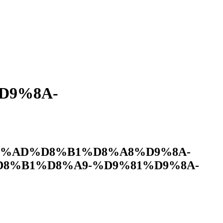
D9%8A-
8%AD%D8%B1%D8%A8%D9%8A-
8%B1%D8%A9-%D9%81%D9%8A-