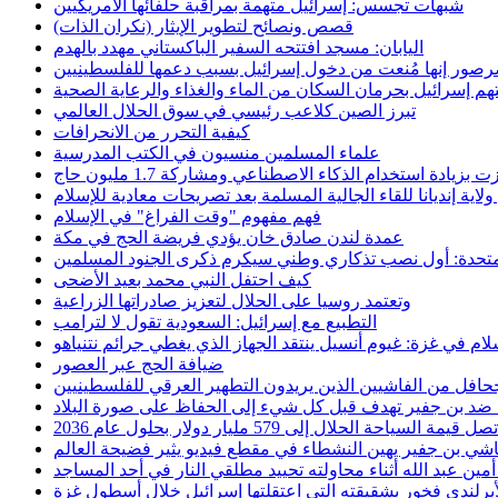
شبهات تجسس: إسرائيل متهمة بمراقبة حلفائها الأمريكيين
قصص ونصائح لتطوير الإيثار (نكران الذات)
اليابان: مسجد افتتحه السفير الباكستاني مهدد بالهدم
تهم إسرائيل بحرمان السكان من الماء والغذاء والرعاية الصحية
تبرز الصين كلاعب رئيسي في سوق الحلال العالمي
كيفية التحرر من الانحرافات
علماء المسلمين منسيون في الكتب المدرسية
اية إنديانا للقاء الجالية المسلمة بعد تصريحات معادية للإسلام
فهم مفهوم "وقت الفراغ" في الإسلام
عمدة لندن صادق خان يؤدي فريضة الحج في مكة
متحدة: أول نصب تذكاري وطني سيكرم ذكرى الجنود المسلمين
كيف احتفل النبي محمد بعيد الأضحى
وتعتمد روسيا على الحلال لتعزيز صادراتها الزراعية
التطبيع مع إسرائيل: السعودية تقول لا لترامب
ضيافة الحج عبر العصور
هة ضد بن جفير تهدف قبل كل شيء إلى الحفاظ على صورة البلاد
سياحة الحلال إلى 579 مليار دولار بحلول عام 2036
اشي بن جفير يهين النشطاء في مقطع فيديو يثير فضيحة العالم
مين عبد الله أثناء محاولته تحييد مطلقي النار في أحد المساجد
أيرلندي فخور بشقيقته التي اعتقلتها إسرائيل خلال أسطول غزة