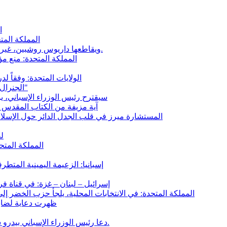
"ا
المملكة المت
غزة: صوفيا عمارة تهز فريق LCI، ويقاطعها داريوس روشبين، غير قادر على قبول هذه الحقائق.
المملكة المتحدة: منع 
الولايات المتحدة: وفقاً 
الجنرال ياكوفليف: "لقد مات القرن الأمريكي بالنسبة لي في عام 2026"
سيقترح رئيس الوزراء الإسباني، يوم الثلاثاء 21 أبريل، انتهاك الاتفاق بين الا
آية مزيفة من الكتاب المقدس كت
المستشارة ميرز في قلب الجدل الدائر حول الإسلام
ل
المملكة المتح
إسبانيا: الزعيمة اليمينية المتطر
إسرائيل – لبنان – غزة: في قناة فرانس 5، يقول زياد ماجد ما تصمت عنه العديد من و
المملكة المتحدة: في الانتخابات المحلية، يلجأ حزب الخضر 
على قناة LCI، ظهرت 
دعا رئيس الوزراء الإسباني بيدرو سانشيز، الاتحاد الأوروبي إلى تعليق اتفاقية الشراكة مع إسرائيل.