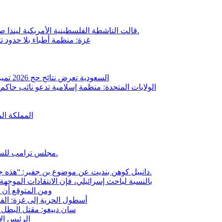
قالت الناشطة الفلسطينية الأمريكية ليندا صرصور إنها مُنعت من دخول إسرائيل بسبب دعمها للفلسطينيين.
غزة: منظمة أطباء بلا حدود ت
السعودية تعرض نتائج حج 2026 تميزت بزيادة استخدام الذكاء الاصطناعي ومشاركة 1.7 مليون حاج
الولايات المتحدة: منظمة إسلامية تدعو نائب حاكم ول
المملكة ال
مجلس ترامب للسلام في غزة: غيوم أنسيل ينتقد الجهاز الذي يغطي جرائم نتنياهو.
دانييل كوهن بنديت عن موضوع بن جفير: “هذه جحافل من الفاشيين الذين يريدون التطهير العرقي للفلسطينيين.
بالنسبة لباحث إسرائيلي، فإن الانتقادات الموج
ومن المتوقع أن تصل قيمة ال
أسطول الحرية إلى غزة: الف
سان دييغو: مقتل البطل أ
الرئيس ال