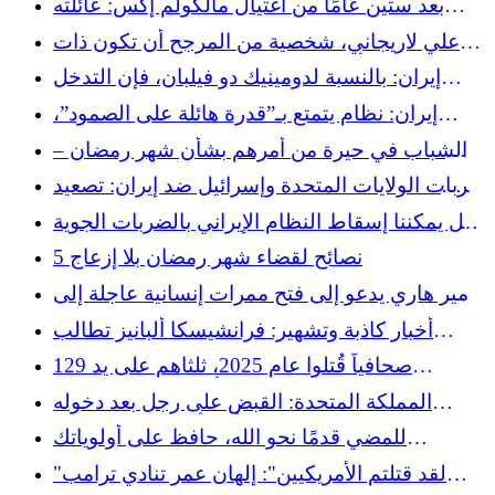
بعد ستين عامًا من اغتيال مالكولم إكس: عائلته
ترفع دعوى قضائية ضد شرطة نيويورك ومكتب
علي لاريجاني، شخصية من المرجح أن تكون ذات
التحقيقات الفيدرالي
أهمية في المرحلة الانتقالية في إيران
إيران: بالنسبة لدومينيك دو فيلبان، فإن التدخل
يشكل خطر تصلب النظام وعالم الغابة
إيران: نظام يتمتع بـ”قدرة هائلة على الصمود”،
بحسب الباحث بينوا غريمار
الشباب في حيرة من أمرهم بشأن شهر رمضان –
هذه النصائح الأربع ستساعدك
ضربات الولايات المتحدة وإسرائيل ضد إيران: تصعيد
غير قانوني يهدد بفوضى إقليمية
هل يمكننا إسقاط النظام الإيراني بالضربات الجوية
وحدها؟
5 نصائح لقضاء شهر رمضان بلا إزعاج
الأمير هاري يدعو إلى فتح ممرات إنسانية عاجلة إلى
غزة
أخبار كاذبة وتشهير: فرانشيسكا ألبانيز تطالب
الدبلوماسية الفرنسية باعتذار
129 صحافياً قُتلوا عام 2025، ثلثاهم على يد
إسرائيل، بحسب منظمة أميركية غير حكومية
المملكة المتحدة: القبض على رجل بعد دخوله
المسجد بفأس أثناء صلاة التراويح
للمضي قدمًا نحو الله، حافظ على أولوياتك
مستقيمة
"لقد قتلتم الأمريكيين": إلهان عمر تنادي ترامب