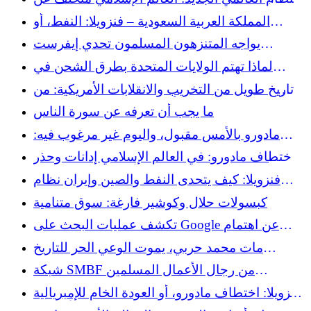
التاريخ
المملكة العربية السعودية – فنزويلا: النفط، أو
التساهل الانتقائي للغرب
يواجه المتنزهون المسلمون تحدي إيفرست
ويجمعون 58 ألف يورو للتضامن
لماذا تهتم الولايات المتحدة بطرق الشحن في
جرينلاند والقطب الشمالي
تاريخ طويل من التخريب والانقلابات الأمريكية: من
مصدق وأليندي إلى اختطاف مادورو
ما يجب أن تعرفه عن سورة الناس
مادورو بالأمس مقبول، واليوم غير مرغوب فيه:
الخطاب الدبلوماسي المزدوج والإفلاس الأخلاقي
اختطاف مادورو: في العالم الإسلامي إدانات وحذر
لماكرون
وصمت بعد الهجوم الأمريكي على فنزويلا
فنزويلا: كيف يتحدى النفط والصين وإيران نظام
البترودولار
كبسولات حلال وكوشير فارغة: سوق متنامية
تكشف عمليات البحث على Google عن اهتمام
متزايد بالثقافة الحلال خارج إطار الدين
مات محمد حربي، يموت الوعي الحر للتاريخ
الجزائري
شبكة SMBF من رجال الأعمال المسلمين
البريطانيين تؤسس في فرنسا: مقابلة مع مؤسسها
فنزويلا: اختطاف مادورو، أو العودة الخام للإمبريالية
عثمان خالد
الأمريكية