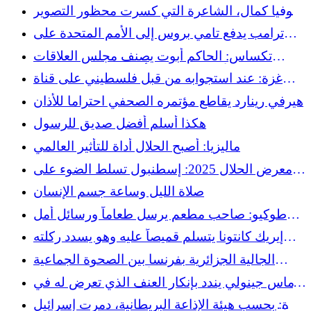
مقابلة أوما مع وزير السياحة ويديانتي بوتري وردهانا
صوفيا كمال، الشاعرة التي كسرت محظور التصوير
الفوتوغرافي في بنغلاديش
ترامب يدفع تامي بروس إلى الأمم المتحدة على
الرغم من تاريخه الحافل بكراهية الإسلام
تكساس: الحاكم أبوت يصنف مجلس العلاقات
الإسلامية الأمريكية، إحدى أكبر منظمات الحقوق
غزة: عند استجوابه من قبل فلسطيني على قناة
المدنية الإسلامية في الولايات المتحدة، على أنه
LCI، لا يزال غلوكسمان يرفض الحديث عن "إبادة
هيرفي رينارد يقاطع مؤتمره الصحفي احتراما للأذان
"منظمة إرهابية"
جماعية" على الرغم من اتهامات الخبراء الدوليين
هكذا أسلم أفضل صديق للرسول
ماليزيا: أصبح الحلال أداة للتأثير العالمي
معرض الحلال 2025: إسطنبول تسلط الضوء على
الطبيعة والنباتية
صلاة الليل وساعة جسم الإنسان
طوكيو: صاحب مطعم يرسل طعاماً ورسائل أمل
إلى غزة
إيريك كانتونا يتسلم قميصاً عليه وهو يسدد ركلته
الشهيرة… لنتنياهو
الجالية الجزائرية بفرنسا بين الصحوة الجماعية
والأمل الجديد في الوحدة
توماس جينولي يندد بإنكار العنف الذي تعرض له في
إسرائيل ويترك مجموعة i24NEWS
غزة: بحسب هيئة الإذاعة البريطانية، دمرت إسرائيل