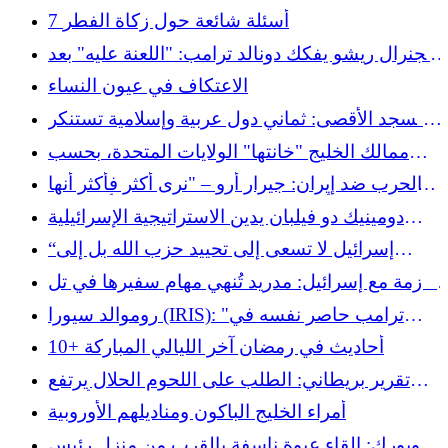
تواجه محاورين إيرانيين «أذكياء للغاية».
7 أسئلة شائعة حول زكاة الفطر
الجنرال ريشو يفكك دونالد ترامب: "اللعنة عليه" بعد
دعوته للمساعدة في هرمز
الاعتكاف في عيون النساء
المسجد الأقصى: ثماني دول عربية وإسلامية تستنكر
الإغلاق الذي تفرضه إسرائيل
ممالك الخليج "خانتها" الولايات المتحدة، بحسب
ماري سيسيل نافيس
الحرب ضد إيران: جيرار أرو – "نرى أكثر فأكثر أنها
كارثة، وأن هذه العملية لن تؤدي إلى أي مكان"
دومينيك دو فيلبان يدين الاستراتيجية الإسرائيلية
التوسعية "التي لا نهاية لها".
“إسرائيل لا تسعى إلى تحييد حزب الله بل إلى
زعزعة استقرار لبنان”، استنكر السفير اللبناني في
الأزمة مع إسرائيل: مدريد تُنهي مهام سفيرها في تل
باريس
أبيب
روموالد سيورا (IRIS): "ترامب حاصر نفسه في
الحرب ضد إيران"
10+ أحاديث في رمضان آخر الليالي المباركة
تقرير بريطاني: الطلب على اللحوم الحلال يرتفع
بشكل حاد في أوروبا
أمراء الخليج الباكون ومناديلهم الأوروبية
نيويورك: إلقاء عبوة ناسفة بالقرب من منزل رئيس