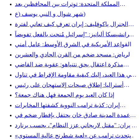
البيتزا الحلال في بعض المطاعم
المملكة المتحدة: توترات بين المحافظين بعد
التعليقات على صلاة المسلمين
شهر شوال و النبي يوسف (ع)
الجنرال ياكوفليف: إيران تعرف كيف تعاني لفترة
أطول مما تعرف أمريكا كيف تضرب
فرانشيسكا ألبانيز: "إسرائيل مُنحت بالفعل تفويضاً
مطلقاً لتعذيب الفلسطينيين"
القواعد الأمريكية في الشرق الأوسط: عامل أمني
أم خطر تصعيد إقليمي؟
الرياض: مسجد ضخم من القرن الحادي والعشرين
بين التقاليد النجدية والجرأة المعمارية
مذكرة اعتقال بحق نتنياهو: عقوبة ضد القاضي
الفرنسي غيو
في هذا العيد، إليك كيفية مقاومة الإفراط في تناول
الطعام
أستراليا: إطلاق صيحات الاستهجان على رئيس
الوزراء الأسترالي أثناء صلاة العيد (فيديو)
إذا كان العيد يوم الجمعة فهل هناك جمعة؟
إيران: كذبة ترامب النووية كشفتها المخابرات
الأمريكية
عمدة المدينة صادق خان يحتفل بإفطار ضخم في
قلب لندن
إيران: "مقتل لاريجاني عزز النظام"، بحسب برنارد
هوركاد
يتحدث ترامب عن «لعبة شطرنج عالية المستوى»