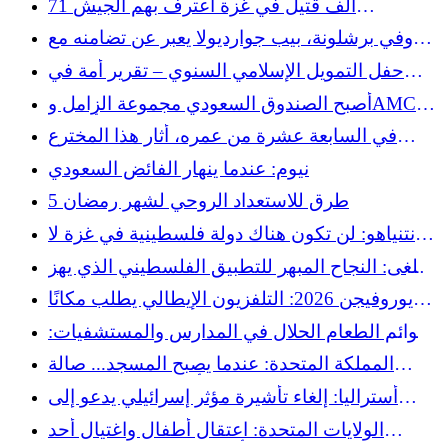
71 ألف قتيل في غزة اعترف بهم الجيش
الإسرائيلي: كارون يستذكر الافتراء على من قال
وفي برشلونة، بيب جوارديولا يعبر عن تضامنه مع
الحقيقة
فلسطين
حفل التمويل الإسلامي السنوي – تقرير أمة في
باريس
أصبح الصندوق السعودي مجموعة الزامل وAMCE
مساهمين في أوماتي
في السابعة عشرة من عمره، أثار هذا المخترع
المسلم العبقري إعجاب عالم الروبوتات
نيوم: عندما ينهار الفائض السعودي
5 طرق للاستعداد الروحي لشهر رمضان
نتنياهو: لن تكون هناك دولة فلسطينية في غزة لا
اليوم ولا غدا
ملغى: النجاح المبهر للتطبيق الفلسطيني الذي يهز
عمالقة التواصل الاجتماعي
يوروفيجن 2026: التلفزيون الإيطالي يطلب مكانًا
لفنان فلسطيني
قوائم الطعام الحلال في المدارس والمستشفيات:
الحكومة الإسبانية تريد تعميم العرض
المملكة المتحدة: عندما يصبح المسجد... صالة
ألعاب رياضية لطيفة
أستراليا: إلغاء تأشيرة مؤثر إسرائيلي يدعو إلى
حظر الإسلام
الولايات المتحدة: اعتقال أطفال واغتيال أحد