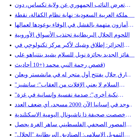
“إسرائيل لن تفعل شيئاً” في الضفة الغربية
تعرض النائب الجمهوري عن ولاية تكساس، دون
جيل، لانتقادات بسبب تصريحات معادية للإسلام ضد
المملكة العربية السعودية: نهاية نظام الكفالة، نقطة
الصحفي مهدي حسن
تحول تاريخية لحقوق العمال الأجانب.
أمازون متهمة بالفشل في الوفاء بوعودها لعمالها
المهاجرين في المملكة العربية السعودية
اللحوم الحلال البريطانية تجتذب الأسواق الأوروبية
الجزائر: إطلاق وشيك لأكبر مركز تكنولوجي في
أفريقيا
الفائز الجديد بجائزة نوبل للسلام يشيد بنتنياهو على
"تصرفاته خلال الحرب"
قصص رحمة النبي محمد (+10 أحاديث)
طارق حلال يفتتح أول متجر له في مانشستر ويعلن
عن خلق 1000 فرصة عمل في المملكة المتحدة
"السلام لا يعني الإفلات من العقاب": سانشيز
يستهدف نتنياهو بسبب الإبادة الجماعية في غزة
"نكبة أخرى": صدمة نفسية وإنسانية في غزة
ستستغرق أجيالاً للشفاء، بحسب الأمم المتحدة
يوجد في إسبانيا الآن 2000 مسجد، أي ضعف العدد
في عام 2011
خصصت صحيفة ذا ناشيونال اليومية الاسكتلندية
صفحتها الأولى للإبادة الجماعية في غزة
المصور الصحفي الفلسطيني ساهر الغرة يحصل
على جائزة بايو
التمويل الإسلامي: الصناديق البريطانية "الحلال"