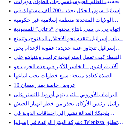
وبحسب العالم الجيوسياسي جان أنطوان دوبرات،
تحاول واشنطن إخفاء فشلها في إيران
إسبانيا: سوق الحلال يجذب 700 ألف مستهلك في
كاتالونيا
الولايات المتحدة: منظمة إسلامية غير حكومية
تقطع علاقاتها مع منظمة الإغاثة الإسلامية العالمية
اتهام بي بي سي بإنتاج محتوى “دعائي” للسعودية
تحت ضغط سياسي
لبنان: إسرائيل تتقدم نحو الاحتلال المفتوح، وتتمتع
بحصانة تامة من العقاب
إسرائيل تتجاوز عتبة جديدة: عقوبة الإعدام بحق
الفلسطينيين تثير غضباً عالمياً
النفط: كيف تعمل استراتيجية ترامب ونتنياهو على
إثراء إيران؟
آلان فراشون: "الخاسر الأكبر في هذه الحرب هو
مصداقية الولايات المتحدة" - ترامب، "النرجسية
الصلاة كعادة منتجة: سبع خطوات يجب اتباعها
المرضية تقريبًا" التي تعتبر خطيرة
10 عروض خاصة بعد رمضان
البرلمان الأوروبي: نائب يتهم أوروبا بالتستر على
جرائم واشنطن وتل أبيب
إسرائيل: رئيس الأركان يحذر من خطر انهيار الجيش
بسبب نقص الجنود
بلجيكا: العدالة تشير إلى إخفاقات الدولة في
مواجهة خطر الإبادة الجماعية في غزة، والمنظمات
شركة البيتزا الرائدة في إسبانيا: Telepizza تطلق
غير الحكومية ترحب بالقرار "التاريخي"