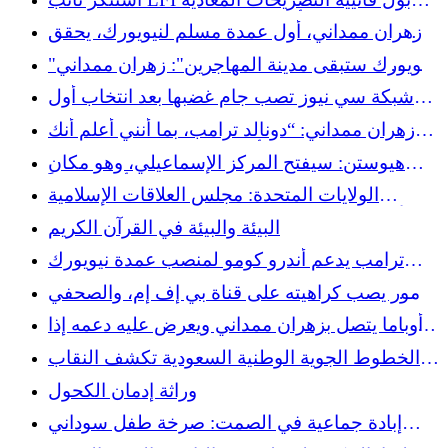
للإسلام التي أدلى بها يائيل براون بيفيت، رئيس
زهران ممداني، أول عمدة مسلم لنيويورك، يحقق
الجمعية الوطنية
انتصارا تاريخيا
"نيويورك ستبقى مدينة المهاجرين": زهران ممداني
يحتفل بانتصاره
شبكة سي نيوز تصب جام غضبها بعد انتخاب أول
عمدة مسلم لمدينة نيويورك
زهران ممداني: “دونالد ترامب، بما أنني أعلم أنك
تشاهد، لدي أربع كلمات لك: ارفع الصوت »
هيوستن: سيفتح المركز الإسماعيلي، وهو مكان
إسلامي ضخم بحجم ولاية تكساس، أبوابه قريباً
الولايات المتحدة: مجلس العلاقات الإسلامية
الأمريكية يدين احتمال بيع تيك توك لـ”مليارديرات
البيئة والبيئة في القرآن الكريم
مناهضين للفلسطينيين”
ترامب يدعم أندرو كومو لمنصب عمدة نيويورك
ويهدد بقطع المساعدات إذا تم انتخاب ممداني
زمور يصب كراهيته على قناة بي إف إم، والصحفي
يذعن بصمت
أوباما يتصل بزهران ممداني ويعرض عليه دعمه إذا
فاز بمنصب عمدة نيويورك
الخطوط الجوية الوطنية السعودية تكشف النقاب
عن علامتها التجارية للملابس الفاخرة "SV" في
وراثة إدمان الكحول
أسبوع الرياض للموضة
إبادة جماعية في الصمت: صرخة طفل سوداني
يتجاهلها العالم