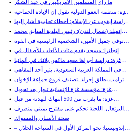
ما رأي المسلمين الأمريكيين في عيد الشكر
غزة: منظمة العفو الدولية تقول إن الإبادة الجماعية
مستمرة رغم وقف إطلاق النار
دراسة إيفوب عن الإسلام: أخطاء تحليلية أشار إليها
ثلاثة باحثين
إنفيلد (شمال لندن): رئيس البلدية السابق محمد
إسلام يعتذر بعد استغلال منصبه لدعم طلبات
توفي جميل الأمين، الشخصية الرئيسية في القوة
التأشيرة
السوداء من الثورة إلى الإيمان، عن عمر يناهز 82
إنجلترا: مسجد يقدم مئات الألعاب للأطفال في
عامًا
المستشفيات
غزة: دراسة أجراها معهد ماكس بلانك في ألمانيا
تكشف أن الخسائر البشرية قد تتجاوز 100 ألف
في المملكة العربية السعودية، يثير أحد المقاهي
الجدل من خلال تقديم البيرة الخالية من الكحول
ترامب يطلق إجراء لتصنيف فروع جماعة الإخوان
المسلمين على أنها “إرهابية”
غزة: مؤسسة غزة الإنسانية تنهار بعد تحويل
المساعدات إلى فخ موت للسكان الذين يعانون من
غزة: ما يقرب من 500 انتهاك للهدنة من قبل
الجوع
إسرائيل خلال 44 يومًا، ومئات القتلى
البرتغال: اللجنة تحكم على مقترح يميني متطرف
بحظر تمويل المساجد "غير دستوري"
صحة الأسنان والمسواك
إندونيسيا: نحو المركز الأول في السياحة الحلال –