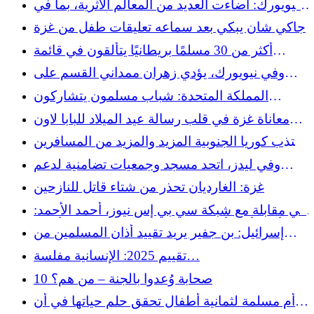
نيويورك: أضاءت العديد من المعالم الأثرية، بما في
ذلك مركز التجارة العالمي، باللون الأخضر بمناسبة
جاكي شان يبكي بعد سماعه تعليقات طفل من غزة
شهر التراث الإسلامي
أكثر من 30 مسلمًا بريطانيًا يتألقون في قائمة
الشرف للعام الجديد 2026
وفي نيويورك، يؤدي زهران ممداني القسم على
القرآن ويشكل نقطة تحول رمزية
المملكة المتحدة: شباب مسلمون يتشاركون
لحظات ودية مع المقيمين في دار للمسنين عشية
معاناة غزة في قلب رسالة عيد الميلاد للبابا لاون
عيد الميلاد
الرابع عشر
تجتذب كوريا الجنوبية المزيد والمزيد من المسافرين
المسلمين
وفي ليدز، اتحد مسجد وجمعيات تضامنية لدعم
المشردين في منتصف الشتاء
غزة: الغارديان تحذر من شتاء قاتل للنازحين
في مقابلة مع شبكة سي بي إس نيوز، أحمد الأحمد:
"أعلم أنني أنقذت الكثيرين، لكنني ما زلت أشعر
إسرائيل: بن جفير يريد تقييد أذان المسلمين من
بالأسف على أولئك الذين لقوا حتفهم"
خلال الغرامات والمصادرات
تقييم 2025: الإنسانية مفلسة…
10 صحابة وُعدوا بالجنة – من هم؟
أم مسلمة لثمانية أطفال تحقق حلم حياتها في أن