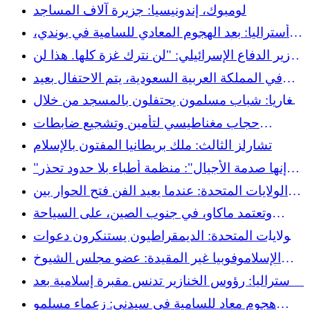
تصبح محامية
لومبوك، إندونيسيا: جزيرة آلاف المساجد
أستراليا: بعد الهجوم المعادي للسامية في بوندي،
تتزايد الأعمال المعادية للإسلام لكن المسلمين
وزير الدفاع الإسرائيلي: "لن نترك غزة كلها. هذا لن
يفضلون التضامن على خطاب الضحية
يحدث".
في المملكة العربية السعودية، يتم الاحتفال بعيد
الميلاد بشكل سري في ظل تسامح خاضع للرقابة
بلغاريا: شباب مسلمون يحتفلون بالمسجد من خلال
الفن
حجاب مغناطيسي لتأمين وتشجيع ضابطات
الشرطة المسلمات في المملكة المتحدة
تشارلز الثالث: ملك بريطانيا المفتون بالإسلام
"إنها صدمة الأجيال": منظمة أطباء بلا حدود تحذر
من الانهيار النفسي في الضفة الغربية
الولايات المتحدة: عندما يعيد الفن فتح الحوار بين
اليهود والمسلمين
وتعتمد ماكاو، في جنوب الصين، على السياحة
الإسلامية
الولايات المتحدة: الديمقراطيون يستنكرون دعوات
الجمهوريين لحظر المسلمين
الإسلاموفوبيا غير المقيدة: عضو مجلس الشيوخ
الأمريكي يدعو إلى طرد المسلمين ويسبب ضجة
أستراليا: رؤوس الخنازير تدنس مقبرة إسلامية بعد
كبيرة
الهجوم المعادي للسامية في بوندي
هجوم معاد للسامية في سيدني: زعماء مسلمو