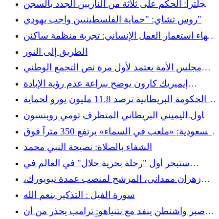
إنجلترا: الحكم على ثلاثة من النازيين الجدد بالسجن
لمدة 29 عامًا بتهمة التخطيط لمهاجمة مسجد في
روس تشاي: "حماية الفلسطينيين واجب يهودي"
ليدز
إنهاء استعمار العمل الإنساني: تجربة منظمة ساكنن
الفلسطينية في غزة
الطريق إلى النور
مجلس الأمة يعتمد لأول مرة نص التجمع الوطني
حول الاتفاقية الفرنسية الجزائرية لسنة 1968
إيميريك كارون يوضح ببراعة عدم رؤية الإبادة
الجماعية في غزة من خلال تلفزيون فرنسا وراديو
الحكومة البريطانية ترصد 11.8 مليون يورو لحماية
فرنسا
المساجد
حاول اليميني البريطاني المتطرف تومي روبنسون
انتحال نفسه كمسلم لدخول المسجد الأقصى في
السعودية: «ملعب في السماء» يرتفع 350 متراً فوق
القدس.
الصحراء
الشفاء بالصلاة: نصيحة النبي محمد
ستبحر أول "رحلة بحرية حلال" في العالم في
نوفمبر
زهران ممداني، المرشح لمنصب عمدة نيويورك،
يدافع عن عقيدته الإسلامية وهويته
سورة الفيل : التذكير بنعم الله
صبر واشنطن ينفد مع نتنياهو: ترامب يحذر من أن