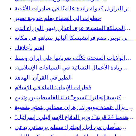
الديمقراطي
تبرز البرازيل كدولة رائدة عالميًا في صادرات الأغذية
الحلال
خطوات إلى الصفاء بقلم خديجة نصير
المملكة المتحدة: غزة، أعذار رئيس الوزراء أندي
بورنهام لاستعادة الناخبين المسلمين
على تويتر، تضع فرانشيسكا ألبانيز نتنياهو في مكانه
بشكل ملكي
اهتم بأخلاقك
الولايات المتحدة تكثّف ضرباتها على إيران وسط
مخاوف من توسّع المواجهة الإقليمية
ريادة الأعمال النسائية في السياقات الإسلامية:
حالة الأبحاث ووجهات النظر
الطير في القرآن: الهدهد
قطرات الإيمان: الماء في الإسلام
كنيسة إنجلترا "تسمع" نداء الفلسطينيين وتدين
معاداة السامية والعداء ضد المسلمين
ولا يزال عمدة نيويورك زهران ممداني يتمتع بشعبية
أكبر على الرغم من هجمات صحيفة نيويورك بوست
"هدمنا 24 قرية": وزير الدفاع الإسرائيلي، إسرائيل
كاتس، يدعي تدمير جنوب لبنان. فرانشيسكا ألبانيز
سأصلي من أجل إنجلترا: مسلم بريطاني يدعي
تطلب مذكرة اعتقال.
الوطنية قبل نصف النهائي