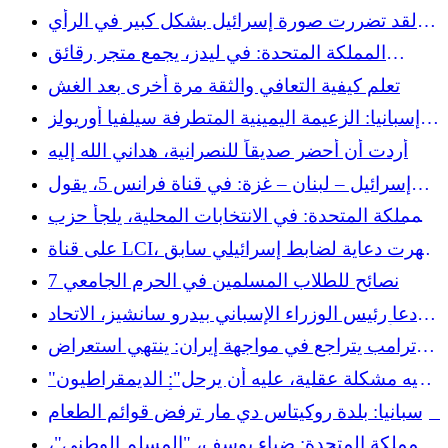
لكسر الأحكام المسبقة
تاريخ إسرائيل
لقد تضررت صورة إسرائيل بشكل كبير في الرأي
العام الأمريكي
المملكة المتحدة: في ليدز، يجمع متجر رقائق
البطاطس بين الحلال والكوشير
تعلم كيفية التعافي والثقة مرة أخرى بعد الغش
إسبانيا: الزعيمة اليمينية المتطرفة سيلفيا أوريولز
تدعي رهابها من الإسلام وتثير الجدل من جديد
أردت أن أحضر صديقاً للنصرانية، هداني الله إليه
إسرائيل – لبنان – غزة: في قناة فرانس 5، يقول
زياد ماجد ما تصمت عنه العديد من وسائل الإعلام
المملكة المتحدة: في الانتخابات المحلية، يلجأ حزب
الخضر إلى الناخبين المسلمين المحبطين من حزب
على قناة LCI، ظهرت دعاية لضابط إسرائيلي سابق
العمال (يسار الوسط)
بشكل حاد في موقع التصوير
7 نصائح للطلاب المسلمين في الحرم الجامعي
دعا رئيس الوزراء الإسباني بيدرو سانشيز، الاتحاد
الأوروبي إلى تعليق اتفاقية الشراكة مع إسرائيل.
ترامب يتراجع في مواجهة إيران: ينتهي استعراض
القوة، وتعود وحشية إلى الواقع
"لديه مشكلة عقلية، عليه أن يرحل": الديمقراطيون
يضغطون من أجل عزل ترامب
إسبانيا: بلدة روكيتاس دي مار ترفض قوائم الطعام
الحلال الإجبارية في المدارس،
المملكة المتحدة: ضياء يوسف، "المسلم الوطني"،