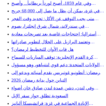
وسط الكونجرس
وفي عام 1859، أصبح لورداً بريطانياً... وأصبح
مسلماً
في غزة، يمكن أن يظل ما يصل إلى 68,000 جريح
معاقين بسبب نقص الجراحة التقويمية، حسب
متى يجب التوقف عن الأكل: تحديد وقت الفجر
دراسة لانسيت
والإمساك
في سندرلاند، شمال شرق إنجلترا، يصوم
المسيحيون والمسلمون معًا "تضامنًا"
أستراليا: احتجاجات غاضبة بعد تصريحات معادية
للإسلام أدلت بها الزعيمة اليمينية المتطرفة بولين
وتعتمد البرازيل على الحلال لتطوير صادراتها
هانسون
الغذائية
هل فات الأوان للتخطيط لرمضان؟
كرة القدم الإنجليزية: توقف المباريات للسماح
للاعبين المسلمين بالإفطار في رمضان
الولايات المتحدة: دعم قوي لنتنياهو، وهو مسؤول
جمهوري منتخب يعارض المسلمين بالحيوانات
رمضان: أنطونيو غوتيريس يقدم أمنياته ويدعو إلى
ويتبنى خطابًا يجردهم من الإنسانية
التضامن والكرامة والأمل
التباين حول بداية رمضان 2026
وفي لندن، دشن عمدة لندن صادق خان أضواء
رمضان في قلب المدينة
السعودية تطلق جواز سفر الإبل
الإبادة الجماعية في غزة: فرانشيسكا ألبانيز