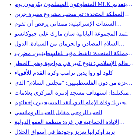
مقدمي الرعاية – يبدو أن إدارة الهجرة والجمارك
المتطوعون المسلمون يكرمون يوم MLK بتقديم
هي ميليشيا فاشية
20 ألف وجبة للمحتاجين
المملكة المتحدة: تم سحب مشروع مقبرة جرين
ميدوز الإسلامية بالقرب من بيتربورو
السندات الإسرائيلية: ممداني يرفض أن تقوم
نيويورك بتمويل ديون إسرائيل
تعتمد المجموعة اليابانية سان مارك على جيوكاتسو
(قطعة لحم البقر المخبوز) لغزو أسواق الحلال
السلام المصادر، والحرمان من السيادة: الدول
الإسلامية تنضم إلى مجلس ترامب للسلام
المملكة المتحدة: ناشط مؤيد للفلسطينيين، مضرب
عن الطعام لمدة 13 يومًا، يعلن أنه سيتوقف أيضًا
العالم الإسلامي: تنوع كبير في مواجهة وهم "الخطر
عن شرب الخمر
الإسلامي" – تفكيك الأسطورة الجيوسياسية
كلود لو روا يدين ترامب وكرة القدم للأقوياء
غزة من دون الفلسطينيين: "مجلس السلام" الذي
أنشأه ترامب، سلام استعماري بلا رأي
اسكتلندا: استهداف مسجد إدنبرة المركزي بعلامات
الكراهية، وفتح التحقيق
نيجيريا: وفاة الإمام الذي أنقذ المسيحيين بإخفائهم
في مسجده
الحب الروحي مقابل الحب الرومانسي
الإبادة الجماعية في غزة: منظمة العفو الدولية
تطلق عريضة وتحث فرنسا على وضع حد لإفلات
تريد أوكرانيا تعزيز وجودها في أسواق الحلال