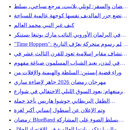
مستهدفة بالأخبار الكاذبة لقولها الحقيقة
رمضان والسفر: لونلي بلانيت، مرجع سياحي، يسلط
الضوء على تجربة ثقافية ثرية
تضع جزر المالديف نفسها كوجهة عالمية للسياحة
الحلال
كيف غير النبي محمد العالم
في البرلمان الأوروبي النائب مارك بوتنغا يستنكر
صمت الاتحاد الأوروبي أمام الضم الكامل لفلسطين
"Time Hoppers": فيلم رسوم متحركة يعرّف التاريخ
الإسلامي لعامة الناس
اكتشاف مقابر إسلامية تعود للقرن الثالث عشر في
إيستيبونا، جنوب إسبانيا
في لندن، يعيد الشباب المسلمون صياغة مفهوم
رمضان الشامل خارج المساجد، حسبما ذكرت
ما وراء قضية إبستين: السلطة والهيمنة والإفلات من
صحيفة الغارديان
العقاب في العمل
مهرجان رمضان 2026 جاهز لإضاءة ساري
برمنغهام: يعود السوق الليلي الاحتفالي في شوارع
رمضان
الطفل البريطاني جوشوا هاريس يأخذ حملة
"الكعكة لا تكره" التي أصبحت الآن "التمر لا تكره"
وتم الإعلان عن أسطول إنساني أكبر لغزة
إلى المملكة العربية السعودية
رمضان: BlueBand يسلط الضوء على المشاركة
والكرم والأسرة في حملة كبرى في إندونيسيا
ماليزيا تؤكد ريادتها العالمية في الاقتصاد الحلال