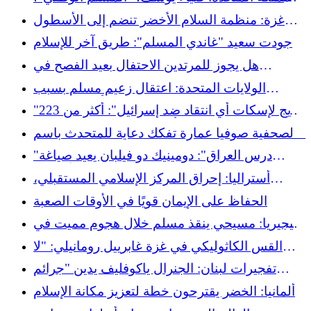
وجه مشروع يميني متطرف ضد المهاجرين
غزة: منظمة السلام الأخضر تنضم إلى الأسطول
والمسلمين
الدولي لكسر الحصار، ومن المقرر المغادرة في 12
جودت سعيد "غاندي المسلم": طريق آخر للإسلام
أبريل 2026
هل يجوز للمرتدين الاحتفال بعيد الفصح في
الإسلام؟
الولايات المتحدة: اعتقال زعيم مسلم بسبب
مواقفه بشأن فلسطين؟
"مزيج لإسكات أي انتقاد ضد إسرائيل": أكثر من 223
ألف توقيع ضد قانون "يادان"
الصحفية صوفيا عمارة تفكك دعاية للمتحدث باسم
الجيش الإسرائيلي على الهواء مباشرة
"درس العراق": دومينيك دو فيلبان يعيد صياغة
الهضبة التي اكتسبتها القصة الأمريكية
أستراليا: إحراق المركز الإسلامي المستقبلي،
والجالية المسلمة تدين تصاعد ظاهرة الإسلاموفوبيا
الحفاظ على الإيمان قويًا في الأوقات الصعبة
نيجيريا: مسيحي ينقذ مسلم خلال هجوم مميت في
جوس
القس الكاثوليكي في غزة غابرييل رومانيلي: "لا
تزال هناك تفجيرات ودمار ووفيات"
تفجيرات لبنان: الجنرال ياكوفليف يدين "جرائم
الحرب" الإسرائيلية
ألمانيا: الخضر يقترحون خطة لتعزيز مكانة الإسلام