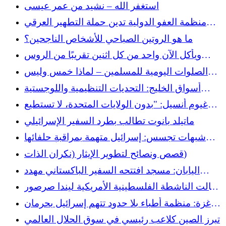
المتحدة من قبل": حتى ترامب ينأى بنفسه عن
استغفر الله – نشيد من عمر عيسى
نتنياهو.
منظمة العفو الدولية تدين حملة التطهير العرقي
الإسرائيلية في الضفة الغربية
ما هو الروتين الصباحي للأشخاص الناجحين؟
ويأكل الآن واحد من كل اثنين تقريبًا من الروس
اللحوم الحلال
الصلوات اليومية للمسلمين – لماذا خمس وليس
ستة؟
أسواق الخليج: التحديات التنظيمية واللوجستية
لإصدار شهادات الحلال
غيوم أنسيل: "بدون الولايات المتحدة، لا تستطيع
إسرائيل الدفاع عن نفسها"
ماتيلد بانوت تطالب بطرد السفير الإسرائيلي
شبهات تجسس: إسرائيل متهمة بمراقبة حلفائها
الأمريكيين
قصص ونصائح لتطوير الإيثار (نكران الذات)
اليابان: مسجد افتتحه السفير الباكستاني مهدد
بالهدم
قالت الناشطة الفلسطينية الأمريكية ليندا صرصور
إنها مُنعت من دخول إسرائيل بسبب دعمها
غزة: منظمة أطباء بلا حدود تتهم إسرائيل بحرمان
للفلسطينيين.
السكان من الماء والغذاء والرعاية الصحية
تبرز الصين كلاعب رئيسي في سوق الحلال العالمي