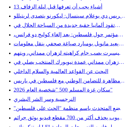
أكثر من 1500 مبنى منذ وقف إطلاق النار
13 أشياء يجب أن تعرفها قبل ليلة الزفاف
غريس دي بوعلام سينسال: ليكورنو يتصدى لريتيللو
دون ذكر اسمه
تقود ألمانيا حقبة جديدة من السياحة الحلال في
أوروبا
مؤتمر حول فلسطين: بعد إلغاء كوليج دو فرانس،
تحافظ منظمة CAEP على الحدث في باريس
يعيد مانويل بومبارد صياغة صحفي ينقل معلومات
كاذبة عن زهران ممداني
غيسبرت يصب جام كراهيته لزهران ممداني، ويتهم
اليهود الذين صوتوا له بـ”الانحطاط العقلي”
زهران ممداني عمدة نيويورك المنتخب يصلي في
مسجد في بورتوريكو (فيديو)
البحث عن القواعد العالمية والسلام الداخلي
مظاهرة للتضامن الوطني مع فلسطين في باريس
يوم السبت 29 نوفمبر
سكان غزة المسلم 500 "شخصية العام 2026"
النرجسية وسر الشر البشري
وضع المتحدث باسم منظمة "الحث على فلسطين"
عمر العسلومي في حجز الشرطة بتهمة "الاعتذار
يوتيوب يحذف أكثر من 700 مقطع فيديو يوثق جرائم
عن الإرهاب"
الحرب الإسرائيلية
استنكر نائب LFI بول فانييه التصريحات المعادية