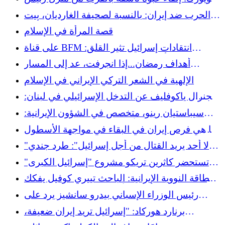
بلدية نيويورك زهران ممداني خلال مظاهرة مناهضة
الحرب ضد إيران: بالنسبة لصحيفة الغارديان، بيت
للإسلام
هيجسيث "يبدو أشبه بشخصية كرتونية متوحشة أكثر
قصة المرأة في الإسلام
من كونه رجل دولة"
على قناة BFM انتقادات إسرائيل تثير القلق:
أنطوان بصبوص يحتفظ بكلمة "ترحيل"
أهداف رمضان...إذا انجرفت، عد إلى المسار
الصحيح
الإلهية في الشعر التركي الإيراني في الإسلام
الجنرال ياكوفليف عن التدخل الإسرائيلي في لبنان:
"إنه تدخل غبي. إسرائيل تمارس العقاب الجماعي،
سيباستيان رينو، متخصص في الشؤون الإيرانية:
إنه غير قانوني وغير أخلاقي. "
"الولايات المتحدة والأوروبيون هم البلهاء المفيدون
ما هي فرص إيران في البقاء في مواجهة الأسطول
للمصالح الإسرائيلية في المنطقة".
الأميركي الإسرائيلي؟
"لا أحد يريد القتال من أجل إسرائيل": طرد جندي
سابق من مشاة البحرية من جلسة استماع في
تستحضر كاثرين تريكو مشروع "إسرائيل الكبرى"
مجلس الشيوخ بشأن حرب إيران
وراء عملية برية محتملة في لبنان في لبنان
الطاقة النووية الإيرانية: الباحث تييري كوفيل يفكك
الرواية الأمريكية لفشل المفاوضات
رئيس الوزراء الإسباني بيدرو سانشيز يرد على
ترامب: "لا للحرب"
برنارد هوركاد: "إسرائيل تريد إيران ضعيفة،
والفوضى هي أحد السبل لتحقيق ذلك"