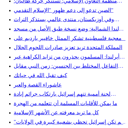
منظمة التعاون الإسلامي: تستنكر حركة طالبان:
منعهم للنساء يشوه صورة الإسلام
الصين تدعو إلى دعم ظهور "الإسلام التقدمي"
وفي أوزبكستان، منتدى عالمي يستذكر التراث
العلمي للإسلام
أيرلندا الشمالية: وضع نسخة طبق الأصل من مسجد
في المحرقة يثير الغضب
معجبة فلسطينية تشكر الممثل خافيير بارديم على
التزامه وتدعوها لزيارة فلسطين عندما تكون حرة
المملكة المتحدة تريد تعزيز صادرات اللحوم الحلال
أيرلندا: المسلمون يحذرون من تزايد الكراهية عبر
الإنترنت
التفاعل المختلط بين الجنسين: زمن النبي مقابل
اليوم
كيف تقبل الله في حياتك
عاشوراء القصة والعبر
لجنة أممية تتهم إسرائيل بارتكاب جرائم إبادة
جماعية ضد الأطفال في غزة
ما يمكن للأقليات المسلمة أن تتعلمه من الهجرة
كل ما تريد معرفته عن الأشهر الإسلامية
"لم تكن إسرائيل تحظى بشعبية كبيرة في الولايات