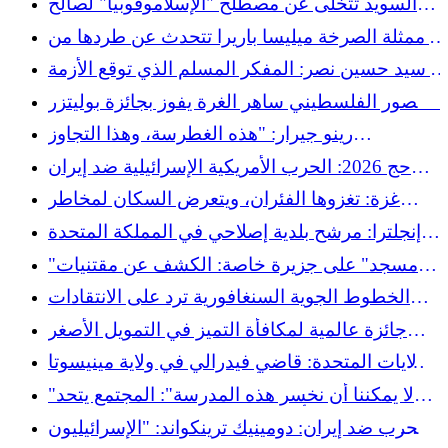
السويد تتخلى عن مصطلح "الإسلاموفوبيا" لصالح
"العنصرية ضد المسلمين"
ممثلة الصرخة ميليسا باريرا تتحدث عن طردها من
هوليوود بعد موقفها من غزة.
سيد حسين نصر: المفكر المسلم الذي توقع الأزمة
البيئية
المصور الفلسطيني ساهر الغرة يفوز بجائزة بوليتزر
لعام 2026 عن شهادته المؤثرة حول غزة
رينو جيرار: "هذه الغطرسة، وهذا التجاوز
الإسرائيلي، سوف تنتهي بشكل سيء للغاية بالنسبة
حج 2026: الحرب الأمريكية الإسرائيلية ضد إيران
لإسرائيل".
تزيد تكاليف الحج
غزة: تغزوها الفئران، ويتعرض السكان لمخاطر
صحية جسيمة
إنجلترا: مرشح بلدية إصلاحي في المملكة المتحدة
يبث صورة لقنبلة في مكة على شبكات التواصل
"مسجد" على جزيرة خاصة: الكشف عن مقتنيات
الاجتماعي
إبستين الإسلامية
الخطوط الجوية السنغافورية ترد على الانتقادات
الموجهة لوجباتها الإسلامية
جائزة عالمية لمكافأة التميز في التمويل الأصغر
الإسلامي عام 2026
الولايات المتحدة: قاضي فيدرالي في ولاية مينيسوتا
يصدر حكمًا هامًا بشأن حماية الحجاب في الصور
"لا يمكننا أن نخسر هذه المدرسة": المجتمع يتحد
الرسمية للسجون
لإنقاذ أكاديمية برمنغهام الإسلامية للبنات
الحرب ضد إيران: دومينيك ترينكواند: "الإسرائيليون