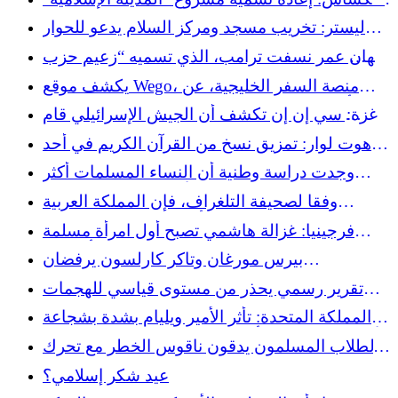
الدولي”.
المتحدة
بعد جدل سياسي
ليستر: تخريب مسجد ومركز السلام يدعو للحوار
بدل الخوف (فيديو)
إلهان عمر نسفت ترامب، الذي تسميه “زعيم حزب
حماية الاستغلال الجنسي للأطفال”.
يكشف موقع Wego، منصة السفر الخليجية، عن
أفضل الوجهات الجديدة للمسافرين المسلمين
غزة: سي إن إن تكشف أن الجيش الإسرائيلي قام
بدفع ودفن جثث الفلسطينيين بالجرافات
هوت لوار: تمزيق نسخ من القرآن الكريم في أحد
المساجد، والمجلس الفرنسي للديانة الإسلامية يدين
وجدت دراسة وطنية أن النساء المسلمات أكثر
"التدنيس البغيض"
عرضة بخمس مرات لعدم الأمان في وسائل النقل
وفقا لصحيفة التلغراف، فإن المملكة العربية
في المملكة المتحدة
السعودية تخفف موقفها بشأن الكحول، وهي خطوة
فرجينيا: غزالة هاشمي تصبح أول امرأة مسلمة
شوهدت بالفعل على نطاق واسع في العديد من
تتولى منصب نائب حاكم ولاية أمريكية
بيرس مورغان وتاكر كارلسون يرفضان
البلدان الإسلامية
الإسلاموفوبيا وينتقدان تومي روبنسون
تقرير رسمي يحذر من مستوى قياسي للهجمات
على المساجد في المملكة المتحدة
المملكة المتحدة: تأثر الأمير ويليام بشدة بشجاعة
الأطفال المصابين بأمراض خطيرة الذين تم إجلاؤهم
الطلاب المسلمون يدقون ناقوس الخطر مع تحرك
من غزة
كيبيك لحظر غرف الصلاة والتعبير الديني
عيد شكر إسلامي؟