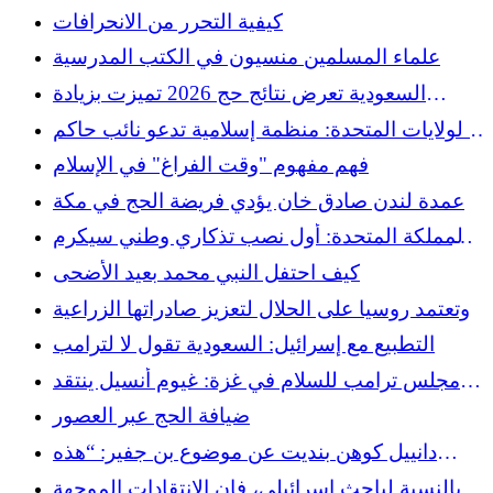
كيفية التحرر من الانحرافات
علماء المسلمين منسيون في الكتب المدرسية
السعودية تعرض نتائج حج 2026 تميزت بزيادة
استخدام الذكاء الاصطناعي ومشاركة 1.7 مليون
الولايات المتحدة: منظمة إسلامية تدعو نائب حاكم
حاج
ولاية إنديانا للقاء الجالية المسلمة بعد تصريحات
فهم مفهوم "وقت الفراغ" في الإسلام
معادية للإسلام
عمدة لندن صادق خان يؤدي فريضة الحج في مكة
المملكة المتحدة: أول نصب تذكاري وطني سيكرم
ذكرى الجنود المسلمين
كيف احتفل النبي محمد بعيد الأضحى
وتعتمد روسيا على الحلال لتعزيز صادراتها الزراعية
التطبيع مع إسرائيل: السعودية تقول لا لترامب
مجلس ترامب للسلام في غزة: غيوم أنسيل ينتقد
الجهاز الذي يغطي جرائم نتنياهو.
ضيافة الحج عبر العصور
دانييل كوهن بنديت عن موضوع بن جفير: “هذه
جحافل من الفاشيين الذين يريدون التطهير العرقي
بالنسبة لباحث إسرائيلي، فإن الانتقادات الموجهة