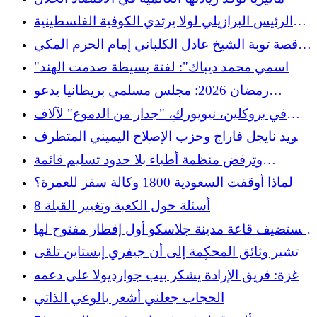
وماليزيا
الرئيس البرازيلي لولا يرتدي الكوفية الفلسطينية
خلال حفل رسمي
قصة توبة الشيخ عادل الكلباني إمام الحرم المكي
السابق
"اسمي محمد ديباك": لفتة بسيطة صدمت الهند
رمضان 2026: مجلس مسلمي بريطانيا يدعو
المسلمين إلى المشاركة السياسية
في بروكلين، نيويورك، "جدار من الدموع" لآلاف
الأطفال الذين قتلوا في غزة
يريد نايجل فاراج وحزب الإصلاح اليميني المتطرف
تقديم مرشح مسلم لجذب أصوات المسلمين في
وترفض منظمة أطباء بلا حدود تسليم قائمة
إنجلترا
موظفيها إلى السلطات الإسرائيلية
لماذا أوقفت السعودية 1800 وكالة سفر للعمرة؟
8 أسئلة حول الكعبة وتغيير القبلة
تستضيف قاعة مدينة جلاسكو أول إفطار مفتوح لها
خلال شهر رمضان
تشير وثائق المحكمة إلى أن جيفري إبستاين تلقى
أجزاء من كسوة الكعبة المشرفة
غزة: فريق الإرادة يشكر بيب جوارديولا على دعمه
الحجاب جعلني أشعر بالوعي الذاتي