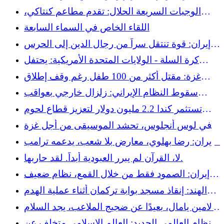
إسرائيل من العقاب
الوجبات السريعة الحلال: تقدم مطاعم كنتاكي،
وتبقى الوجبات السريعة
اللقاء الخاص في السماء السابعة
إيران: قوة تنتقل سراً من رجال الدين إلى الحرس
الثوري
كرة السلة - الولايات المتحدة الأمريكية: يحتفل
فريق المحاربون بالتراث الإسلامي في حفل شواء
غزة: مقتل أكثر من 100 طفل رغم وقف إطلاق
حلال على الطراز الهندي-تكساسي
النار، بحسب اليونيسف
سقوط النظام الإيراني: زلزال خارجي بعواقب
عالمية
تستثمر كندا 2.2 مليون دولار لتعزيز قطاع لحوم
البقر الحلال
وفي لوس أنجلوس، تحشد الموسيقى من أجل غزة
والسودان
إيران: رضا بهلوي، معارض بلا شعب، يدعمه ترامب
ونتنياهو
لا، القرآن لم يبرر العبودية أبداً. لقد حاربها.
إيران: الصمود فقط من خلال القمع، نظام ضعيف
ومعزول على وشك الانهيار في مواجهة المظاهرات
الهند: إنقاذ مسجد بوابة تركمان أثناء عملية الهدم
الحاشدة
التي تدهورت
لامين يامال، بعيدًا عن ضجيج الملاعب، يجد السلام
في صمت المساجد
النظام العالمي الجديد: العالم الإسلامي متخلف عن