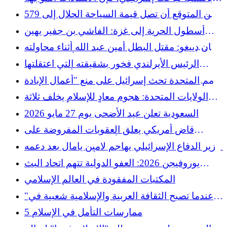
للفلسطينيين.
ضد بن جفير تهدف قبل كل شيء إلى الحفاظ على
ومن المتوقع أن تصل قيمة السياحة الحلال إلى 579
صورة البلاد
مليار دولار بحلول عام 2036
أسطول الحرية إلى غزة: الفاشي بن جفير يهين
النشطاء في مقطع فيديو يثير فضيحة العالم
سان دييغو: مقتل البطل أمين عبد الله أثناء محاولته
تحييد مطلقي النار في أحد المساجد
الرئيس الأيرلندي فخور بشقيقته التي اعتقلتها
إسرائيل خلال أسطول غزة
الأمم المتحدة تحث إسرائيل على منع "أعمال الإبادة
الجماعية" في غزة
الولايات المتحدة: هجوم معادٍ للإسلام يخلف ثلاثة
قتلى أمام مسجد
السعودية تعلن عيد الأضحى يوم 27 مايو 2026
قاض أمريكي يعلق العقوبات المفروضة على
فرانشيسكا ألبانيز باسم حرية التعبير
وزير الدفاع الإسرائيلي يهاجم لامين يامال بعد دعمه
لفلسطين أثناء تتويج برشلونة
يوروفيجن 2026: العفو الدولية تتهم اتحاد البث
الأوروبي بالتغاضي عن الإبادة الجماعية في غزة
المكتبات المفقودة في العالم الإسلامي
"عندما تصبح الثقافة العربية والإسلامية شعبية في
الغرب"، بحسب ما نقلته وسائل الإعلام البريطانية
5 ممارسات التأمل في الإسلام
Dazed Digital