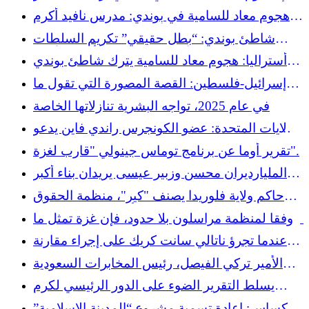
أستراليا ومجلس حكماء المسلمين يدينون هجوم
هجوم معاد للسامية في بوندي: مدرس نافيد أكرم
شاطئ بوندي
السابق يدين بشدة الأعمال "المناقضة للإسلام"
شاطئ بوندي: “بطل حقيقي” تكريم السلطات
الأسترالية لشجاعة أحمد الأحمد
أستراليا: هجوم معاد للسامية يترك شاطئ بوندي
في حالة حداد، ومسلم ينزع سلاح مطلق النار
إسرائيل-فلسطين: القصة المصورة التي تقول ما
تسكت عنه وسائل الإعلام - مقابلة مع باسكال
في عام 2025، تواجه البشرية تنازلاتها الخاصة
بونيفاس
الولايات المتحدة: عضو الكونجرس راندي فاين يدعو
إلى "تدمير" المسلمين
تقرير أوما عن برنامج توماس جينولي "قارب لغزة".
المليارديران محسن وزبير عيسى يريدان بناء أكبر
مقبرة إسلامية في البلاد.. والانتقادات كثيرة
حاكم ولاية فلوريدا يصنف "كير"، منظمة الحقوق
المدنية الإسلامية الرائدة، على أنها "منظمة إرهابية"
ووفقا لمنظمة مراسلون بلا حدود، فإن غزة تمثل ما
يقرب من نصف الصحفيين الذين قتلوا في جميع
عندما تجرؤ ناتالي سانت كريك على إجراء مقارنة
أنحاء العالم خلال عام واحد
غريبة بين معاداة السامية و"السعي للحصول على
الأمير تركي الفيصل، رئيس المخابرات السعودية
أصوات المسلمين"
السابق: “إسرائيل اليوم هي مثيري المشاكل في
يسلط التقرير الضوء على الدور الرئيسي لكرم
الشرق الأوسط ويجب وضعها تحت سيطرة المجتمع
المسلمين في دعم الخدمات العامة في المملكة
تكساس: إعادة تسمية مشروع “المدينة الإسلامية”