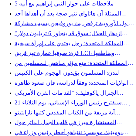
هم من قادوا هذه الحرب".
5 ملاحظات على حوار النبي إبراهيم مع أبيه
الممثلة آن هاثاواي تثير ضجة بعد أن أهداها أحد
المعجبين القرآن
الدول الأوروبية ترفض بث يوروفيجن بسبب مشاركة
إسرائيل
"ازدهار الحلال: سوق قد يتجاوز 6 تريليون دولار
بحلول عام 2034
المملكة المتحدة: رجل يعتدي على امرأة سيخية
ويغتصبها معتقداً أنها مسلمة
غزة: صوفيا عمارة تهز فريق LCI، ويقاطعها
داريوس روشبين، غير قادر على قبول هذه الحقائق.
المملكة المتحدة: منع مؤثر مناهض للمسلمين من
الدخول قبل مسيرة لليمين المتطرف
لندن: المسلمون يؤيدون الهجوم على الكنيس
الولايات المتحدة: وفقاً لدراسة، فإن صعود ظاهرة
الإسلاموفوبيا له عواقب نفسية خطيرة
الجنرال ياكوفليف: "لقد مات القرن الأمريكي
بالنسبة لي في عام 2026"
سيقترح رئيس الوزراء الإسباني، يوم الثلاثاء 21
أبريل، انتهاك الاتفاق بين الاتحاد الأوروبي وإسرائيل
آية مزيفة من الكتاب المقدس كتبها تارانتينو
واستشهد بها بيت هيجسيث، وزير الدفاع الأمريكي
المستشارة ميرز في قلب الجدل الدائر حول
الإسلام وحقوق المرأة، وإمام يدعو إلى الحوار
دومينيك مويسي: نتنياهو أخطر رئيس وزراء في