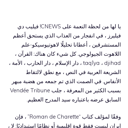
يا لها من لحظة النعمة على CNEWS! فيليب دي
فيليرز ، في انفجار من العذاب الذي يستحق أعظم
المستشرقين ، أعطانا تحليلًا لاهوتيوسيكو-علم
اللاهوت الجيولوجي. كل شيء كان هناك: القرآن ،
taqîya ، djihad ، دار الإسلام ، دار الحارب ، الأمة ،
الشريعة العربية في النص ، مع نطق لالتقاط
الأنفاس. في الصمت الذي تم جمعه من هضبة مبهر
بسبب الكثير من المعرفة ، جلب Vendée Tribune
السابق عرضه باعتباره سيد المدرج العظيم.
وفقًا لمؤلف كتاب “Roman de Charette” ، فإن
إيران ليست فقط قوة إقليمية أو نظامًا استبداديًا: لا ،