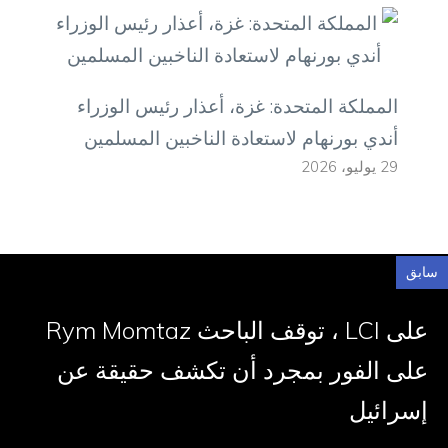
المملكة المتحدة: غزة، أعذار رئيس الوزراء
أندي بورنهام لاستعادة الناخبين المسلمين
29 يوليو، 2026
سابق
على LCI ، توقف الباحث Rym Momtaz
على الفور بمجرد أن تكشف حقيقة عن
إسرائيل