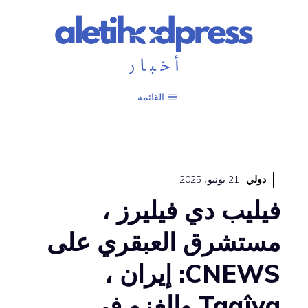
نتقل
لى
لمحتوى
القائمة
دولي
21 يونيو، 2025
فيليب دي فيليرز ،
مستشرق العبقري على
CNEWS: إيران ،
Taqîya والغزو في