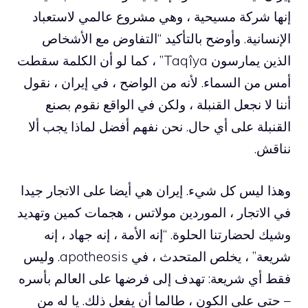
إنها شركة مسيحية ، وهي مشروع عالمي لاستعباد
الإنسانية. وأوضح بالتأكيد “التفاوض مع الأشخاص
الذين يمارسون Taqîya” ، كما لو أن الكلمة سقطت
أمس من السماء. لأنه من الواضح ، في إيران ، نقول
أننا لا نجعل القنبلة ، ولكن في الواقع نقوم بصنع
القنبلة على أي حال. نحن نفهم أفضل لماذا يجب ألا
نناقش.
وهذا ليس كل شيء. إيران هي أيضا على الاتجار جيدا
في الاتجار ، الموردين مولاتس ، هجمات كمين وتهديد
وشيك لحضارتنا الحلوة. “إنه الأمة ، إنه جهاد ، إنه
شريعة” ، يخلص المتحدث ، في apotheosis. وليس
فقط أي شريعة: تهدف إلى فرضها على العالم بأسره
– حتى على الكون ، طالما أن يفعل ذلك. يا له من