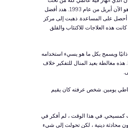
لي. شربت قدر استطاعتي وطالما استطعت لمدة 4 أشهر. هو الآن أبريل من عام 1993. هدد أفضل
م أحصل على المساعدة. ذهبت إلى مركز
ختلفة مرارًا وتكرارًا على مدار 3 سنوات. كانت هذه العلاجات للاكتئاب والقلق
ذاتيًا ويسمح بكل ما هو يسيء استخدامه
. هذه مغالطة بعيد المنال للتفكير خلاف
.
ياطي يومين. شخص عرفته كان يقيم
ت كمسيحي. في هذا الوقت ، لم أفكر في
 اعتقدت أن هذا سيكون محادثة دينية ، لكن تحولت إلى شيء