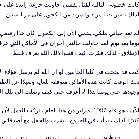
انت خطوتي التالية لقتل نفسي. حاولت جرعة زائدة على حب
ذلك ، شربت المزيد والمزيد من الكحول على مر السنين.
م تعد حياتي ملكي. ينتمي الآن إلى الكحول. كان هذا رف
وما بعد يوم. لقد حاولت حالتين آخران في الأماكن التي عر
لإطلاق ، لذلك فكرت. كيف فعلوا ذلك الله يعرف فقط.
نت قد نجحت في كلتا الحالتين لو أن الله لم يرسل هؤلاء 
لك الوقت. كانت هذه الأماكن متوقفة للغاية وبعيدًا عن الط
جودها حتى يومنا هذا. لا أعرف حتى كيف وصلت إلى تلك الأ
الآن ، هو عام 1992. فبراير من هذا العام ، تركت 
ثيرًا. لذلك ، بدأت في الخروج للشرب والحفل مع أصدقائي 
طريق
يسمبر 23
من هذا العام ، أخذها الله مني. هذا هو المك