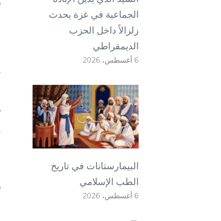
ك
الجماعية في غزة يحدث
ل
زلزالاً داخل الحزب
الديمقراطي
ل
6 أغسطس، 2026
ي
ا
ك
ذ
و
البيمارستانات في تاريخ
الطب الإسلامي
ك
6 أغسطس، 2026
د