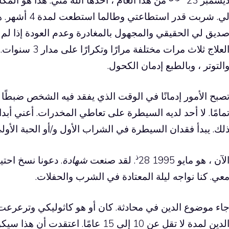
ديق لي الحقيقي والمجهول بالمغادرة وعدم العودة إذا ل
العلاج ثلاث مرات م
التوتر ، وبالطبع إدمان الكحول.
صبح الأمور إدمانًا في الوقت الذي يفقد فيه الشخص ضبطًا 
مامًا. لا أحد لديه السيطرة على تعاطي المخدرات. أعني أبدا
لك. يبدأ فقدان السيطرة في الشراب الأول و/أو الحبة الأولى
ذ
لآن ، هو مايو 1995 28
. لقد صنعت
شهادة
. دعونا نسخ احت
عي. كنا نواجه ليلة المعتادة في الشرب والحفلات.
اء موضوع الدين في محادثة. كان أو هو كاثوليكي وترعرع
الدين لمدة لا تقل عن 10 إلى 15 عامًا.