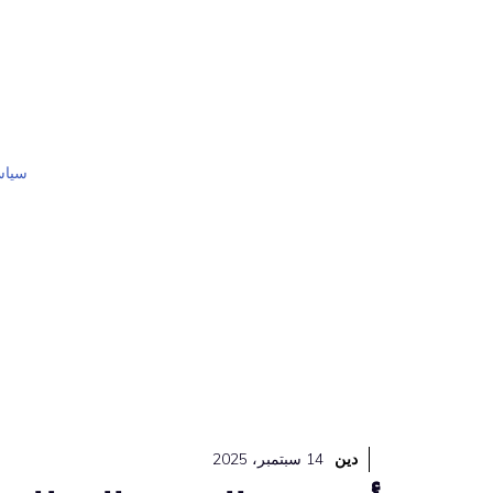
نتقل
لى
لمحتوى
سياس
دين
14 سبتمبر، 2025