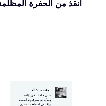
أنقذ من الحفرة المظلمة
أ
المنصور خالد
اسمي خالد المنصور. وُلدت
ت
ونشأت في سوريا، وقد أصبحت
مولعًا بفن الصحافة منذ صغري.