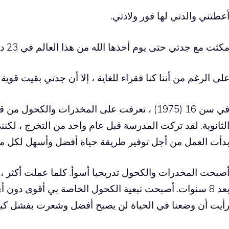
عطتني والدتي لها فور ولادتي.
كثت مع جدتي حتى يوم أخذها الله من هذا العالم في 23 ديسمبر 1992.
لى الرغم من أننا كنا فقراء للغاية ، إلا أن جدتي بقيت قوية ل
في سن 16 (1975) ، تعرفت على المخدرات والكحو
دأت العمل من أجل توفير طريقة حياة أفضل وأسهل لكل م
صبحت المخدرات والكحول تدريجيا أسوأ. كلما عملت أكثر ، 
بعد 8 سنوات. أصبحت تبعية الكحول الخاصة بي أقوى دون
أيت أن وضعنا في الحياة لن يصبح أفضل وشعرت بفشل كبي