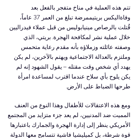
تتم هذه العملية في مناخ متفجر بالفعل بعد
وفاة
اليكس بريتي
ممرضة تبلغ من العمر 37 عاماً،
قُتلت بالرصاص
مينيابوليس
من قبل عملاء فيدراليين
خلال عملية نشر لمكافحة الهجرة. بريتي، الذي
وصفته عائلته وزملاؤه بأنه مقدم رعاية متحمس
وملتزم بالعدالة الاجتماعية ويهتم بالآخرين، لم يكن
يهدد أي شخص وقت مقتله – يقول الشهود إنه لم
يكن يلوح بأي سلاح عندما اقترب لمساعدة امرأة
طرحها الضباط على الأرض.
ومع هذه الاعتقالات للأطفال وهذا النوع من العنف
المميت ضد المدنيين، لم يعد جزء متزايد من المجتمع
الأمريكي ينظر إلى إدارة الهجرة والجمارك باعتبارها
قوة شرطة، بل كميليشيا فاشية تتسامح معها الدولة