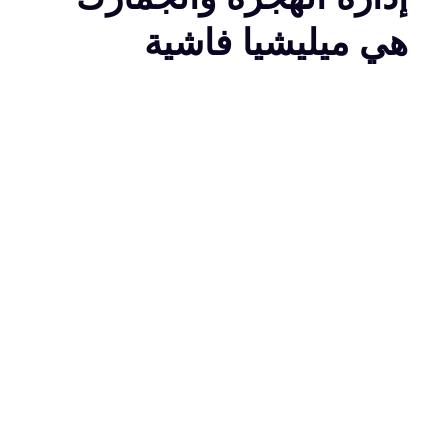
هي ميليشيا فاشية