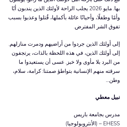
بها. مايو 2026 يجلب الراحة لأولئك الذين يندبون أبًا
وأمًا وطفلًا، وأحيانًا عائلة بأكملها، قُتلوا وعذبوا بسبب
تفوق الشر المفترض.
إلى أولئك الذين جردوا من أراضيهم ودمرت منازلهم.
إلى أولئك الذين، في هذه اللحظة بالذات، يرتجفون
من البرد بلا مأوى ولا خبز. عسى أن يستعيدوا ما
سرقته منهم الإنسانية بتواطؤ صمتنا: كرامة، سلام،
وطن…
نبيل معطي
مدرس بجامعة باريس
EHESS – (الأنثروبولوجيا)