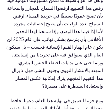
ولعل هذا هو بالضبط ما تكمن مسؤوليتنا النهائية فيه:
رفض هذا التطبيع. ارفضوا السماح للمجازر والمجاعة
بأن تصبح عمودًا بسيطًا في جريدة المساء. ارفض
السماح لعدد الوفيات بأن يصبح إحصائيات مجردة.
لأننا إذا قبلنا هذا الوضع، وإذا سمحنا لهذا التخدير
الأخلاقي بأن يترسخ بشكل نهائي، فإن عام 2025 لن
يكون عام انهيار القيم الإنسانية فحسب – بل سيكون
العام الذي سنوافق فيه على تجريدنا من إنسانيتنا،
وربما حتى على بدايات اختفاء الجنس البشري،
المهدد بالانتشار النووي وجنون البشر. فهل لا يزال
هذا التقييم المتجهم يترك إمكانية عكس المسار
واستعادة السيطرة على مصيرنا؟
ومع حزننا العميق في نهاية هذا العام، دعونا نحافظ
مع ذلك على بارقة أمل لأولئك الذين ما زالوا يؤمنون