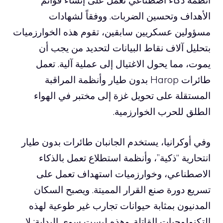
أنظمة ذكاء اصطناعي تعمل على إنشاء قوائم
الأهداف وتحسين الضربات. ووفقاً لشهادات
مسؤولين عسكريين سابقين، تقوم هذه الخوارزميات
بتحليل آلاف نقاط البيانات لتحديد من يجب أن
يموت، مما يحول الاغتيال إلى عملية آلية. تعمل
طائرات Harop بدون طيار وأنظمة المراقبة
المستقلة على تحويل غزة إلى مختبر في الهواء
الطلق للحرب الخوارزمية.
وفي أوكرانيا، يستخدم الجانبان طائرات بدون طيار
انتحارية “ذكية”، وأنظمة استطلاع تعمل بالذكاء
الاصطناعي، وخوارزميات استهداف تعمل على
تسريع دورة صنع القرار المميتة. ويصبح السكان
المدنيون بمثابة حيوانات تجارب غير طوعية لهذه
التكنولوجيات القاتلة. وهذه ليست سوى البداية: لا