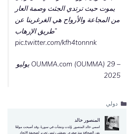
يموت حيث ترتدي الجثث وصمة العار
من المجاعة والأرواح هي الغرغرينا عن
طريق الإرهاب”
pic.twitter.com/kfh4tonnnk
– OUMMA.com (OUMMA)
29 يوليو
2025
التصنيفات
دولي
المنصور خالد
اسمي خالد المنصور. وُلدت ونشأت في سوريا، وقد أصبحت مولعًا
بفن الصحافة منذ صغري. بصفتي رئيس تحرير لصحيفة الاتحاد