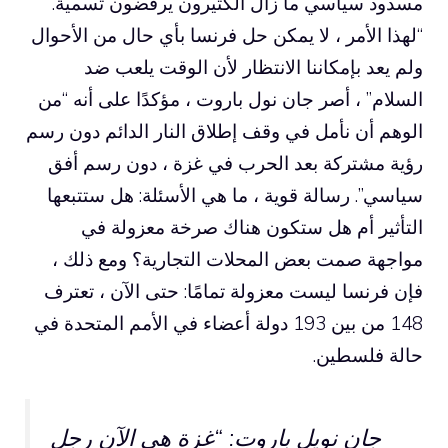
مسدود سياسي ما زال الكثيرون يرفضون تسمية.
“لهذا الأمر ، لا يمكن حل فرنسا بأي حال من الأحوال
ولم يعد بإمكاننا الانتظار لأن الوقت يلعب ضد
السلام” ، أصر جان نول باروت ، مؤكدًا على أنه “من
الوهم أن نأمل في وقف إطلاق النار الدائم دون رسم
رؤية مشتركة بعد الحرب في غزة ، دون رسم أفق
سياسي”. رسالة قوية ، ما هي الأسئلة: هل ستتبعها
التأثير أم هل ستكون هناك صرخة معزولة في
مواجهة صمت بعض المحلات التجارية؟ ومع ذلك ،
فإن فرنسا ليست معزولة تمامًا: حتى الآن ، تعترف
148 من بين 193 دولة أعضاء في الأمم المتحدة في
حالة فلسطين.
جان نويل باروت: “غزة هي الآن رجل