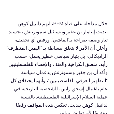
خلال مداخلة على قناة BFM، اتهم دانييل كوهن
بنديت إيتامار بن غفير وبتسلئيل سموتريتش بتجسيد
تيار وصفه صراحة بـ”الفاشي”. ورفض أي تخفيف،
وأعلن أن الأمر لا يتعلق ببساطة بـ “اليمين المتطرف”
الراديكالي، بل بتيار سياسي خطير يحمل، حسب
رأيه، منطق الكراهية والعنف والإقصاء للفلسطينيين.
وأكد أن بن جفير وسموترتش يدعمان سياسة
“التطهير العرقي للفلسطينيين”، وأنهما يحتفلان كل
عام باغتيال إسحق رابين، الشخصية التاريخية في
عملية السلام الإسرائيلية الفلسطينية. بالنسبة
لدانييل كوهن بنديت، تعكس هذه المواقف رفضًا
مفترضًا لأي تعايش سلمي.