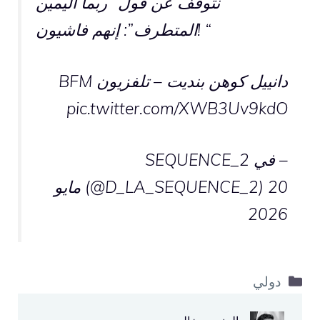
نتوقف عن قول “ربما اليمين
المتطرف”: إنهم فاشيون! “
دانييل كوهن بنديت – تلفزيون BFM
pic.twitter.com/XWB3Uv9kdO
– في SEQUENCE_2
(@D_LA_SEQUENCE_2)
20 مايو
2026
التصنيفات
دولي