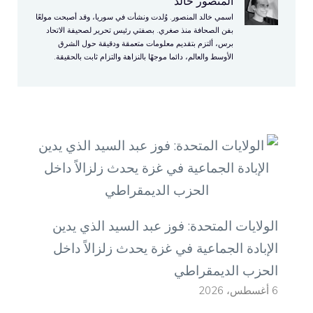
المنصور خالد
اسمي خالد المنصور. وُلدت ونشأت في سوريا، وقد أصبحت مولعًا
بفن الصحافة منذ صغري. بصفتي رئيس تحرير لصحيفة الاتحاد
برس، ألتزم بتقديم معلومات متعمقة ودقيقة حول الشرق
الأوسط والعالم، دائما موجهًا بالنزاهة والتزام ثابت بالحقيقة.
الولايات المتحدة: فوز عبد السيد الذي يدين
الإبادة الجماعية في غزة يحدث زلزالاً داخل
الحزب الديمقراطي
6 أغسطس، 2026