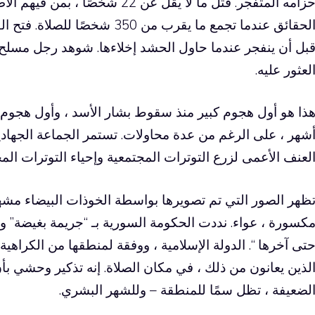
الحقائق عندما تجمع ما يقرب من 50
بل أن ينفجر عندما حاول الحشد إخلاءها. شوهد رجل مسلح ث
لعثور عليه.
ذا هو أول هجوم كبير منذ سقوط بشار الأسد ، وأول هجوم
شهر ، على الرغم من عدة محاولات. تستمر الجماعة الجهادي
لعنف الأعمى لزرع التوترات المجتمعية وإحياء التوترات المج
ظهر الصور التي تم تصويرها بواسطة الخوذات البيضاء مشه
كسورة ، عواء. نددت الحكومة السورية بـ “جريمة بغيضة” وو
تى آخرها “. الدولة الإسلامية ، ووفقة لمنطقها من الكراهية 
لذين يعانون من ذلك ، في مكان الصلاة. إنه تذكير وحشي بأن
لضعيفة ، تظل سمًا للمنطقة – وللشهر البشري.