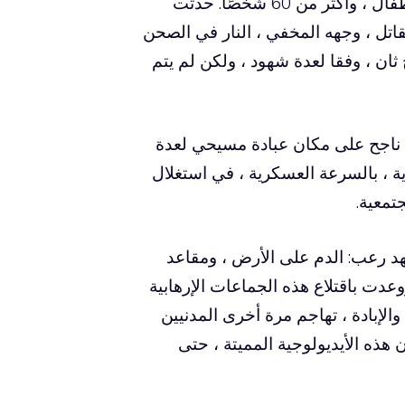
حزامه المتفجر. قُتل ما لا يقل عن 22 شخصًا ، بمن فيهم الأطفال ، وأكثر من 60 شخصًا. حدثت
3 شخصًا للصلاة. فتح القاتل ، وجهه المخفي ، النار في الصحن
ان ، وفقا لعدة شهود ، ولكن لم يتم
 ناجح على مكان عبادة مسيحي لعدة
ة ، بالسرعة العسكرية ، في استغلال
تمعية.
د رعب: الدم على الأرض ، ومقاعد
عدت باقتلاع هذه الجماعات الإرهابية
والإبادة ، تهاجم مرة أخرى المدنيين
 هذه الأيديولوجية المميتة ، حتى