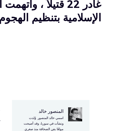
غادر 22 قتيلاً ، واتهمت
الإسلامية بتنظيم الهجوم
المنصور خالد
أ
اسمي خالد المنصور. وُلدت
ك
ونشأت في سوريا، وقد أصبحت
مولعًا بفن الصحافة منذ صغري.