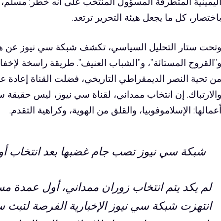
ليمينية المتطرفة المسؤول المنتخب على أنه خطر: مسلم، 
اختصار، كل ما يجعل هيئة التحرير ترتعد.
تحت ستار التحليل السياسي، تكشف شبكة سي نيوز عن هو
”القروح المستائة”، و”الشباب العنيف”. طريقة راسخة لإخفاء 
ن تحية النصر الديمقراطي التاريخي، فضلت القناة إعادة عر
الارتباك. إن انتخاب ممداني، لقناة سي نيوز، ليس حقيقة س
عمالها: الإسلاموفوبيا، والقلق من الهوية، وكراهية التقدم.
شبكة سي نيوز تصب جام غضبها بعد انتخاب أو
لم يكد يتم انتخاب زوران ممداني، أول عمدة مس
انتهزت شبكة سي نيوز الإخبارية الفرصة لتبث سم