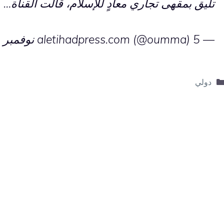
تليق بمقهى تجاري معادٍ للإسلام، قالت القناة…
I
— aletihadpress.com (@oumma)
5 نوفمبر 2025
التصنيفات
دولي