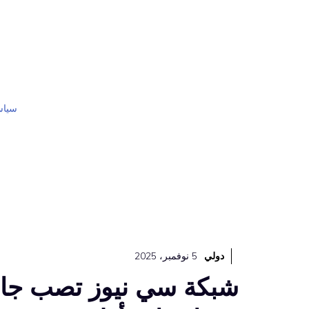
نتقل
لى
لمحتوى
سياس
دولي
5 نوفمبر، 2025
شبكة سي نيوز تصب جام