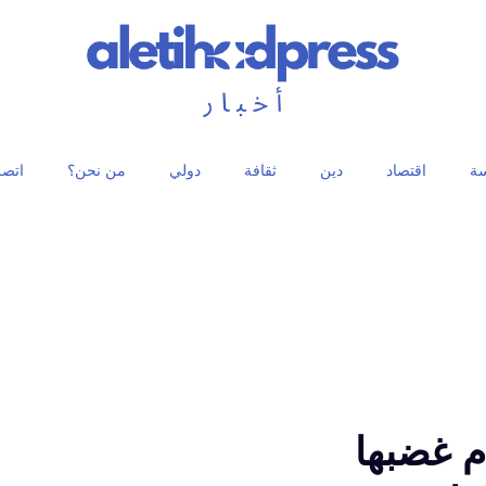
ة
اقتصاد
دين
ثقافة
دولي
من نحن؟
اتصل
 غضبها