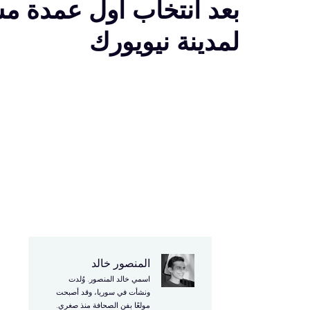
بعد انتخاب أول عمدة م
لمدينة نيويورك
المنصور خالد
ل
اسمي خالد المنصور. وُلدت
ا
ونشأت في سوريا، وقد أصبحت
مولعًا بفن الصحافة منذ صغري.