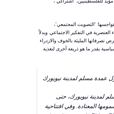
مؤيد للفلسطينيين، “اشتراكي”،
اجسها: “التصويت المجتمعي”،
العنصرية في التفكير الاجتماعي. وبدلاً
ض تصرفاتها المليئة بالخوف والازدراء
ياسية بقدر ما هو ذريعة أخرى لتغذية
ل عمدة مسلم لمدينة نيويورك
لم لمدينة نيويورك، حتى
ومها المعتادة. وفي افتتاحية