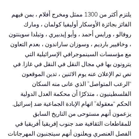
يلتزم أكثر من 1300 ممثل ومخرج أفلام ، بمن فيهم
الفائز بجائزة الأوسكار أوليفيا كولمان ، ومارك
روفالو ، ورايس أحمد ، وأيو إيدبيري ، وتيلدا سوينتون
، وخافيير بارديم ، وسوزان ساراندون ، بعدم التعاون
مع مؤسسات السينموجرافي الإسرائيلية التي
يترونون بها في مجال النقل في النقل في غازا. في
نص تم الإعلان عنه يوم الاثنين ، تدين الموقعون
“الرعب المتواصل” الذي عانى منه السكان
الفلسطينيون ، متذكرًا أن محكمة العدل الدولية
الحكم “معقولة” اتهام الإبادة الجماعية ضد إسرائيل.
يزعمون أنهم مستوحى من التاريخ السابق
للمقاطعات الثقافية ضد جنوب إفريقيا أفريقيا في
الفصل العنصري ويعلنون أنهم سيتجنبون المهرجانات