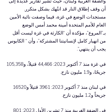
والضفة الغربية ولبنان، حيث تشير تقارير عديدة إلى
أن وقف إطلاق النار قد انتُهك بشكل متكرر.
مستجدات الوضع في غزة، فيما وصفت نائبة الأمين
العام للأمم المتحدة أمينة محمد أمس الوضع
بـ”المروع”، مؤكدة أن “الكارثة في غزة ليست أقل
من انهيار كامل لإنسانيتنا المشتركة”، وأن “ الكابوس
يجب أن ينتهي”.
في غزة منذ 7 أكتوبر 2023: 44,466 قتيلاً، و105,358
جريحًا، و1.9 مليون نازح.
في لبنان منذ 7 أكتوبر 2023: 3961 قتيلاً و16520
جريحاً و1.2 مليون نازح.
في الضفة الغربية منذ 7 تشرين الأول 2023: 801