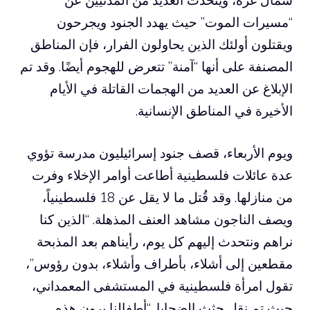
شمال غزة، ويتحدث العديد من المدنيين عن
“مسيرات الموت” حيث يهدد الجنود ويجرحون
ويقتلون أولئك الذين يحاولون الفرار، فإن المناطق
المصنفة على أنها “آمنة” تتعرض للهجوم أيضًا. وقد تم
الإبلاغ عن العديد من الهجمات القاتلة في الأيام
الأخيرة في المناطق الإنسانية.
ويوم الأربعاء، قصف جنود إسرائيليون مدرسة تؤوي
عدة عائلات فلسطينية أطاعت أوامر الإخلاء وفرت
من منازلها. وقد قُتل ما لا يقل عن 18 فلسطينياً،
ويصف الناجون مشاهد العنف المذهلة. “الذين كنا
نراهم ونتحدث إليهم كل يوم، رأيناهم بعد المذبحة
مقطعين إلى أشلاء، بأطراف وأشلاء، بدون رؤوس”،
تقول امرأة فلسطينية في المستشفى المعمداني،
حيث تم نقل جثث الضحايا. “أطفالنا يرون هذه