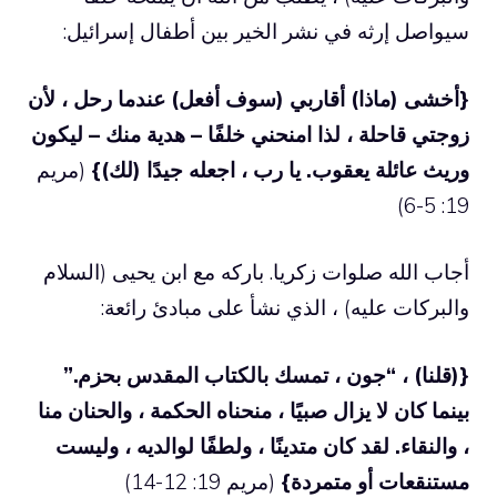
سيواصل إرثه في نشر الخير بين أطفال إسرائيل:
{أخشى (ماذا) أقاربي (سوف أفعل) عندما رحل ، لأن
زوجتي قاحلة ، لذا امنحني خلفًا – هدية منك – ليكون
وريث عائلة يعقوب. يا رب ، اجعله جيدًا (لك)}
(مريم
19: 5-6)
أجاب الله صلوات زكريا. باركه مع ابن يحيى (السلام
والبركات عليه) ، الذي نشأ على مبادئ رائعة:
{(قلنا) ، “جون ، تمسك بالكتاب المقدس بحزم.”
بينما كان لا يزال صبيًا ، منحناه الحكمة ، والحنان منا
، والنقاء. لقد كان متدينًا ، ولطفًا لوالديه ، وليست
مستنقعات أو متمردة}
(مريم 19: 12-14)