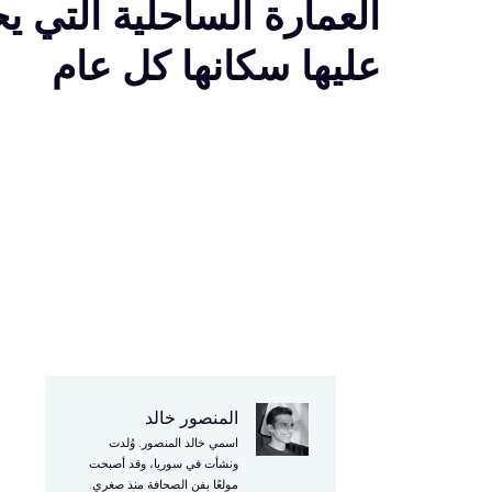
العمارة الساحلية التي ي
عليها سكانها كل عام
المنصور خالد
ف
اسمي خالد المنصور. وُلدت
ونشأت في سوريا، وقد أصبحت
مولعًا بفن الصحافة منذ صغري.