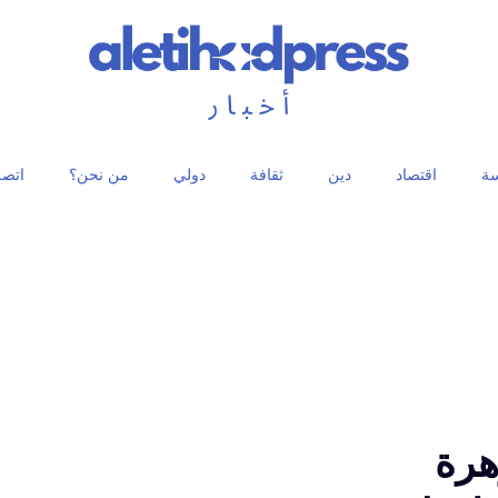
ة
اقتصاد
دين
ثقافة
دولي
من نحن؟
اتصل
هرة