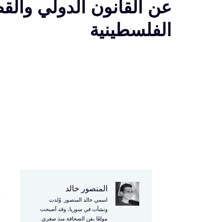
عن القانون الدولي والق
الفلسطينية
المنصور خالد
اسمي خالد المنصور. وُلدت
ن
ونشأت في سوريا، وقد أصبحت
مولعًا بفن الصحافة منذ صغري.