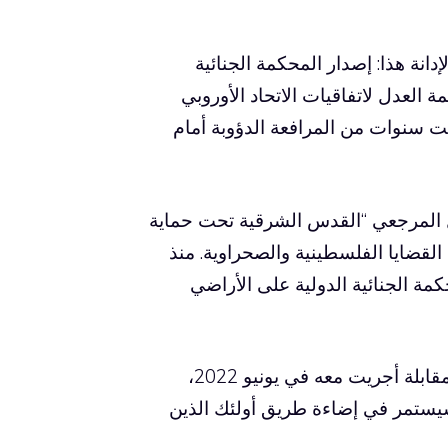
دانة هذا: إصدار المحكمة الجنائية
 العدل لاتفاقيات الاتحاد الأوروبي
وجت سنوات من المرافعة الدؤوبة أمام
ل المرجعي “القدس الشرقية تحت حماية
لقضايا الفلسطينية والصحراوية. منذ
كمة الجنائية الدولية على الأراضي
ويتقدم فريق تحرير “أمة”، الذي جمع تحليلاته التنويرية خلال مقابلة أجريت معه في يونيو 2022،
ه سيستمر في إضاءة طريق أولئك الذين