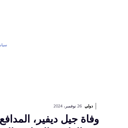
نتقل
لى
لمحتوى
سياس
دولي
26 نوفمبر، 2024
وفاة جيل ديفير، المدافع