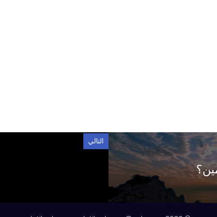
التالي
مين؟