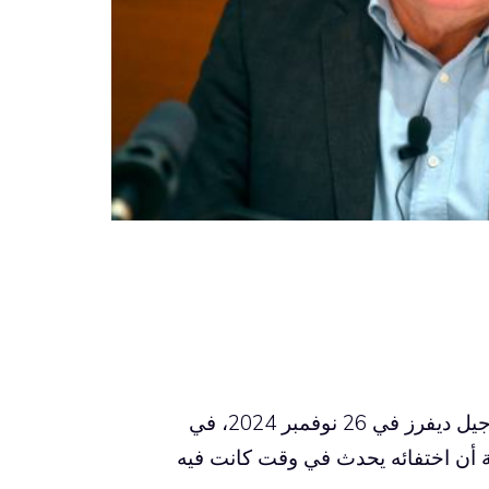
إن عالم القانون الدولي يفقد أحد أكثر أصواته التزاما. توفي جيل ديفرز في 26 نوفمبر 2024، في
 أن اختفائه يحدث في وقت كانت فيه