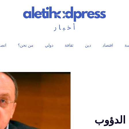
ة
اقتصاد
دين
ثقافة
دولي
من نحن؟
اتصل
 الدؤوب