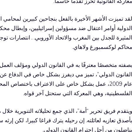
عاركه القانونية تحرز تقدماً حاسماً.
قد تميزت الأشهر الأخيرة بالفعل بنجاحين كبيرين لمحامي الإ
لدولية أوامر اعتقال ضد مسؤولين إسرائيليين، وإبطال محكمة
لمثيرة للجدل بين المغرب والاتحاد الأوروبي. . انتصارات ت
حاكم لوكسمبورغ ولاهاي.
صفته متخصصًا معترفًا به في القانون الدولي ومؤلف العم
لقانون الدولي”، تميز مي ديفرز بشكل خاص في الدفاع عن ا
عام 2009، عمل بشكل خاص على الاعتراف باختصاص المح
لفلسطينية، وهي المعركة التي ستحتل آخر قواه.
أصدق تعازيه لعائلته. إن رحيله يترك فراغا كبيرا، لكن إرث
ناضلون من أجل احترام القانون الدولي.