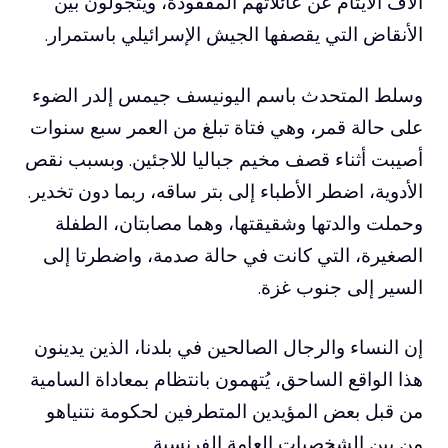
آلاف الأيتام عن عائلاتهم المفقودة، ويتجولون بين
الأنقاض التي يقصفها الجيش الإسرائيلي باستمرار.
وسلط المتحدث باسم اليونيسف جيمس إلدر الضوء
على حالة قمر، وهي فتاة تبلغ من العمر سبع سنوات
أصيبت أثناء قصف مخيم جباليا للاجئين. وبسبب نقص
الأدوية، اضطر الأطباء إلى بتر ساقه، ربما دون تخدير.
وحملت والدتها وشقيقتها، وهما مصابتان، الطفلة
الصغيرة، التي كانت في حالة صدمة، واضطرتا إلى
السير إلى جنوب غزة.
إن النساء والرجال الصالحين في بلدنا، الذين يدينون
هذا الواقع الساحق، يُتهمون بانتظام بمعاداة السامية
من قبل بعض المؤيدين المتطرفين لحكومة نتنياهو
من بين الشخصيات العامة الفرنسية.