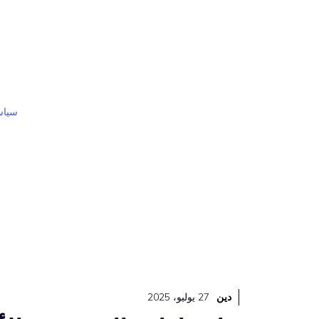
نتقل
لى
لمحتوى
سياس
دين
27 يوليو، 2025