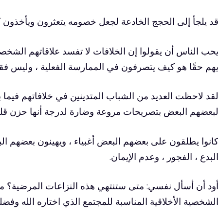
د يلجأ إلى الحجج الخادعة لجعل خصومه يتعثرون ويأخذون 
حب الناس أن يقولوا إن الخلافات لا تفسد علاقاتهم الشخصية
هم حقًا هو كيف يتصرفون في الممارسة الفعلية ، وليس فقط
قد لاحظت العديد من الشباب المتدينين في خلافاتهم فيما 
بعضهم البعض بتصريحات مروعة وضارة لدرجة أنها حزن قلبي
انوا يطلقون على بعضهم البعض أغبياء ، ويهينون بعضهم ال
لبدع ، الفجور ، وعدم الإيمان.
ود أن أسأل نفسي: متى ستنتهي هذه النزاعات المرضية؟
لشخصية الأخلاقية المناسبة للمجتمع الذي اختاره الله وفضل