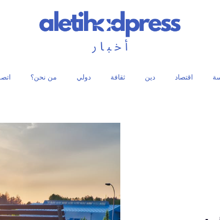
ة
اقتصاد
دين
ثقافة
دولي
من نحن؟
اتصل