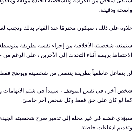
يبقى شخص من الكرامة والشخصية الجيدة مؤلفة ومعقولة.
اضحة ودقيقة.
لاوة على ذلك ، سيكون محترمًا عند القيام بذلك وتجنب لغة ا
تمنعه شخصيته الأخلاقية من إجراء نفسه بطريقة متوسطة 
لاحتفاظ بربطه أثناء التحدث إلى الآخرين ، على الرغم من خ
ن يتفاعل عاطفياً بطريقة ينتقص من شخصيته ويوضح فقط ع
خص آخر ، في نفس الموقف ، سيبدأ في شتم الاتهامات وإ
ما لو كان على حق فقط وكل شخص آخر خاطئ.
يؤدي غضبه في غير محله إلى تدمير صرح شخصيته الجيدة. ق
تقديم ادعاءات خاطئة.